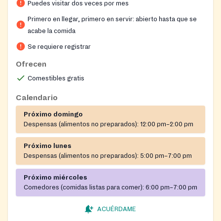
Puedes visitar dos veces por mes
offerings, and to make appointments for the Indoor
Choice Pantry. The center also maintains a community
Primero en llegar, primero en servir: abierto hasta que se
garden with seasonal produce.
acabe la comida
Se requiere registrar
Ofrecen
Comestibles gratis
Calendario
Próximo domingo
Despensas (alimentos no preparados):
12:00 pm–2:00 pm
Próximo lunes
Despensas (alimentos no preparados):
5:00 pm–7:00 pm
Próximo miércoles
Comedores (comidas listas para comer):
6:00 pm–7:00 pm
ACUÉRDAME