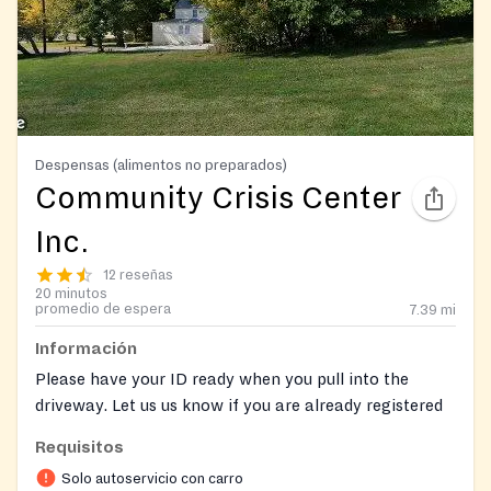
Despensas (alimentos no preparados)
Community Crisis Center
Inc.
12 reseñas
20 minutos
promedio de espera
7.39
mi
Información
Please have your ID ready when you pull into the
driveway. Let us us know if you are already registered
with Link2Feed. You can preregister here:
Requisitos
https://mdfoodbank.link2feed.com/
Solo autoservicio con carro