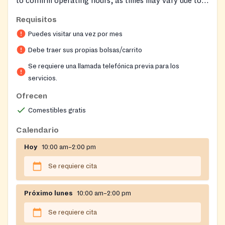
to confirm operating hours, as times may vary due to
staff needing to pick up food. Remember to bring your
Requisitos
own bags for groceries. Clients may receive food once
Puedes visitar una vez por mes
per month.
Debe traer sus propias bolsas/carrito
Se requiere una llamada telefónica previa para los
servicios.
Ofrecen
Comestibles gratis
Calendario
Hoy
10:00 am–2:00 pm
Se requiere cita
Próximo lunes
10:00 am–2:00 pm
Se requiere cita