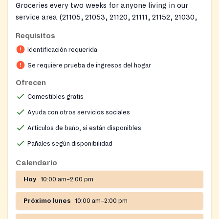
Groceries every two weeks for anyone living in our
service area (21105, 21053, 21120, 21111, 21152, 21030,
21131, 21013, 21031, 21082, 21093, 21057, 21204, 21286,
Requisitos
21252, 21285, 21284, 21212, 21234, 21210, and 21239)
Identificación requerida
https://www.facebook.com/profile.php?
Se requiere prueba de ingresos del hogar
id=100039085190831
Ofrecen
Comestibles gratis
Ayuda con otros servicios sociales
Artículos de baño, si están disponibles
Pañales según disponibilidad
Calendario
Hoy
10:00 am–2:00 pm
Próximo lunes
10:00 am–2:00 pm