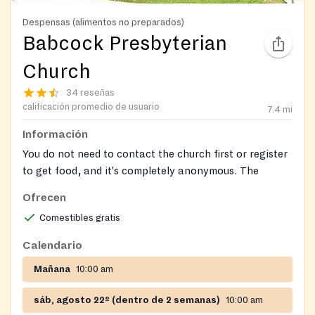
Despensas (alimentos no preparados)
Babcock Presbyterian
Church
34 reseñas
calificación promedio de usuario
7.4
mi
Información
You do not need to contact the church first or register
to get food, and it's completely anonymous. The
unlocked food bins are in the parking lot in front of
Ofrecen
the church and are stocked daily 365 days per year.
Comestibles gratis
Open 24/7! Free, outdoor community fridge/pantry
Calendario
operated by local volunteers.
Mañana
10:00 am
sáb, agosto 22º (dentro de 2 semanas)
10:00 am