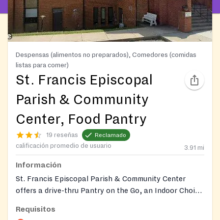
Despensas (alimentos no preparados), Comedores (comidas
listas para comer)
St. Francis Episcopal
Parish & Community
Center, Food Pantry
19 reseñas
Reclamado
calificación promedio de usuario
3.91
mi
Información
St. Francis Episcopal Parish & Community Center
offers a drive-thru Pantry on the Go, an Indoor Choice
Pantry, and a Welcome Table for free meals. Visit their
Requisitos
website for specific program schedules, detailed