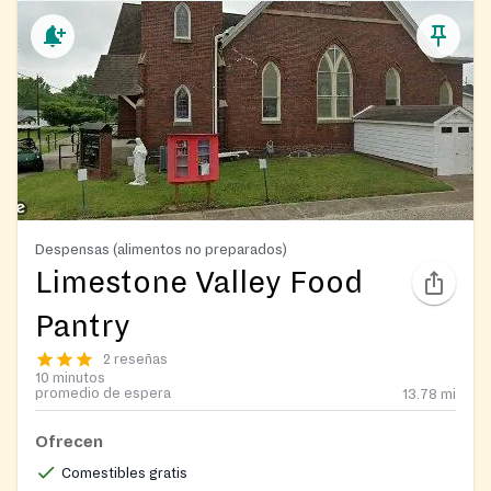
Despensas (alimentos no preparados)
Limestone Valley Food
Pantry
2 reseñas
10 minutos
promedio de espera
13.78
mi
Ofrecen
Comestibles gratis