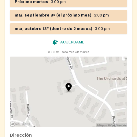
Próximo martes
3:00 pm
mar, septiembre 8º (el próximo mes)
3:00 pm
mar, octubre 13º (dentro de 2 meses)
3:00 pm
ACUÉRDAME
3:00 pm
cada mes 2do martes
Dirección