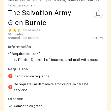
Despensas (alimentos no preparados), Comedores (comidas
listas para comer)
The Salvation Army -
Glen Burnie
33 reseñas
10 minutos
promedio de espera
2.17
mi
Información
**Requirements: **
Photo ID, proof of income, and mail with recent
postmark within the week.
Requisitos
Proof of residence in Northern Anne Arundel
Identificación requerida
(Glen Burnie, Hanover, Linthicum, Pasadena,
Severn, 21225 part of Anne Arundel County)
Se requiere una llamada telefónica previa para los
Book an appointment for assistance. Call in
servicios.
advance.
Ofrecen
Fresh produce once a month usually on the 4th
Comestibles gratis
Wednesday of month