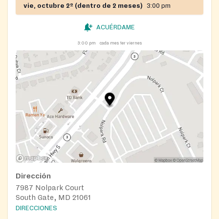
vie, octubre 2º (dentro de 2 meses)
3:00 pm
ACUÉRDAME
3:00 pm
cada mes 1er viernes
Dirección
7987 Nolpark Court
South Gate, MD 21061
DIRECCIONES