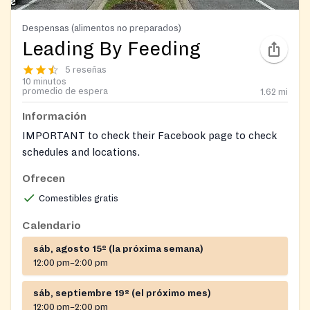
Despensas (alimentos no preparados)
Leading By Feeding
5 reseñas
10 minutos
promedio de espera
1.62
mi
Información
IMPORTANT to check their Facebook page to check
schedules and locations.
Ofrecen
https://www.facebook.com/profile.php?
id=100066705630064
Comestibles gratis
Calendario
sáb, agosto 15º (la próxima semana)
12:00 pm–2:00 pm
sáb, septiembre 19º (el próximo mes)
12:00 pm–2:00 pm