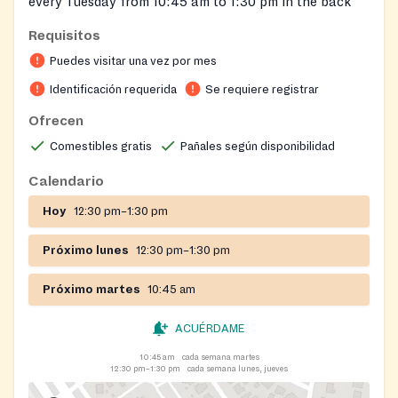
every Tuesday from 10:45 am to 1:30 pm in the back
parking lot.
Requisitos
Families and individuals are eligible to receive
Puedes visitar una vez por mes
groceries once a month. Eligibility requirements are:
Identificación requerida
Se requiere registrar
Photo ID Must be a resident of Anne Arundel County
Ofrecen
Comestibles gratis
Pañales según disponibilidad
Calendario
Hoy
12:30 pm–1:30 pm
Próximo lunes
12:30 pm–1:30 pm
Próximo martes
10:45 am
ACUÉRDAME
10:45 am
cada semana martes
12:30 pm–1:30 pm
cada semana lunes, jueves