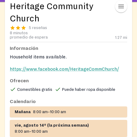
Heritage Community
Church
5 reseñas
8 minutos
promedio de espera
1.27
mi
Información
Household items available.
https://www.facebook.com/HeritageCommChurch/
Ofrecen
Comestibles gratis
Puede haber ropa disponible
Calendario
Mañana
8:00 am–10:00 am
vie, agosto 14º (la próxima semana)
8:00 am–10:00 am