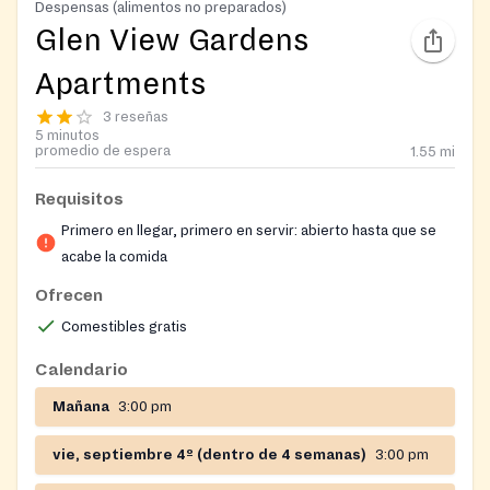
Despensas (alimentos no preparados)
Glen View Gardens
Apartments
3 reseñas
5 minutos
promedio de espera
1.55
mi
Requisitos
Primero en llegar, primero en servir: abierto hasta que se
acabe la comida
Ofrecen
Comestibles gratis
Calendario
Mañana
3:00 pm
vie, septiembre 4º (dentro de 4 semanas)
3:00 pm