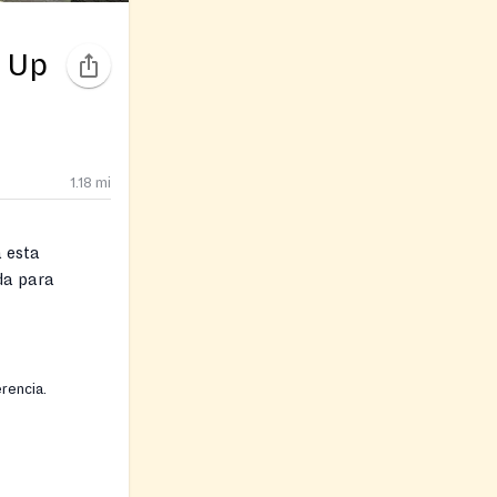
h Up
1.18
mi
 esta
da para
spensa de
emporales
rencia.
 ni documentos
 estos
arse: