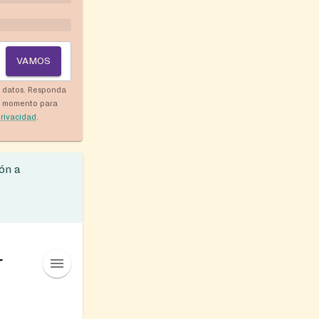
VAMOS
y datos. Responda
r momento para
privacidad
.
ón a
r