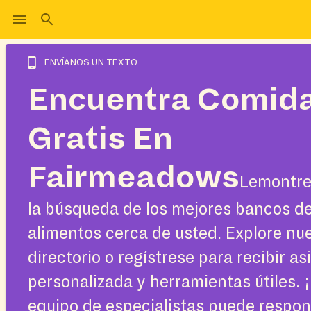
ENVÍANOS UN TEXTO
Encuentra Comid
Gratis En
Fairmeadows
Lemontree
la búsqueda de los mejores bancos d
alimentos cerca de usted. Explore nu
directorio o regístrese para recibir as
personalizada y herramientas útiles. 
equipo de especialistas puede respo