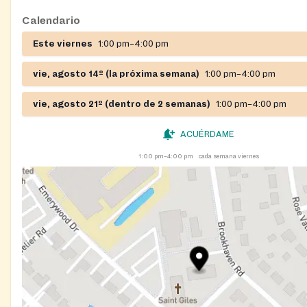
Sitio web:
https://nourishup.org/pantries/
Calendario
Este viernes
1:00 pm–4:00 pm
Requisitos: se requiere referencia, se requiere cita
vie, agosto 14º (la próxima semana)
1:00 pm–4:00 pm
vie, agosto 21º (dentro de 2 semanas)
1:00 pm–4:00 pm
ACUÉRDAME
1:00 pm–4:00 pm
cada semana viernes