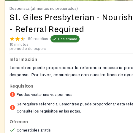
Despensas (alimentos no preparados)
St. Giles Presbyterian - Nouris
- Referral Required
50 reseñas
Reclamado
10 minutos
promedio de espera
Información
Lemontree puede proporcionar la referencia necesaria para
despensa. Por favor, comuníquese con nuestra línea de ayu
obtener asistencia y conseguir una referencia para una de
Requisitos
Nourish Up.
Puedes visitar una vez por mes
Nourish Up también organiza distribuciones de alimentos t
Se requiere referencia. Lemontree puede proporcionar esta refe
(“pop-up”), donde no se requiere referencia, identificación
Consulte los requisitos en las notas.
financieros. Es necesario registrarse con anticipación para
Ofrecen
eventos. Siga este enlace para ver las ubicaciones y registr
https://nourishup.org/foodshare/
Comestibles gratis