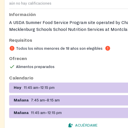
aún no hay calificaciones
Información
A USDA Summer Food Service Program site operated by Cha
Mecklenburg Schools School Nutrition Services at Montcla
School. Free, nutritious breakfast and lunch meals are serve
Requisitos
children 18 and younger during summer break. All guests ar
Todos los niños menores de 18 años son elegibles
check in at the school's front office when they arrive. Meal
on-site and there is no cost, registration, ID, or proof of i
Ofrecen
for any child to participate.
Alimentos preparados
Calendario
Hoy
11:45 am–12:15 pm
Mañana
7:45 am–8:15 am
Mañana
11:45 am–12:15 pm
ACUÉRDAME