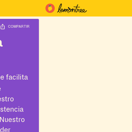
COMPARTIR
a
 facilita
e
estro
istencia
¡Nuestro
nder