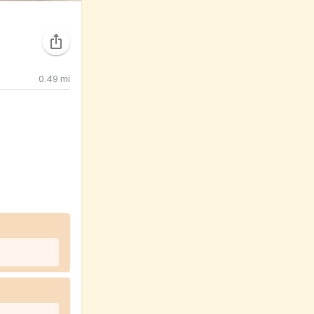
0.49
mi