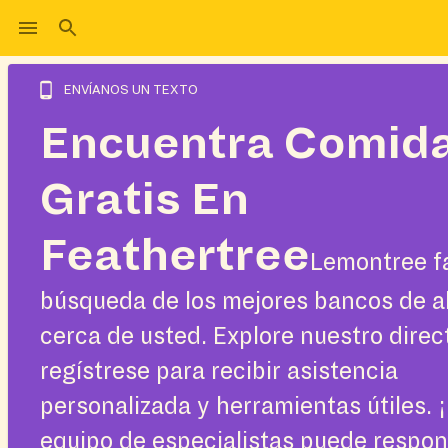
ENVÍANOS UN TEXTO
Encuentra Comid
Gratis En
Feathertree
Lemontree fa
búsqueda de los mejores bancos de a
cerca de usted. Explore nuestro direc
regístrese para recibir asistencia
personalizada y herramientas útiles. 
equipo de especialistas puede respo