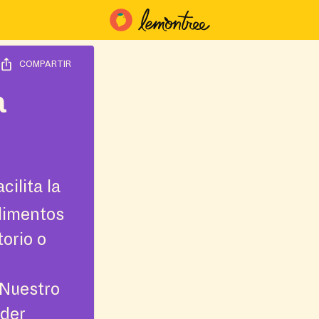
COMPARTIR
a
cilita la
limentos
torio o
¡Nuestro
nder