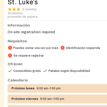
St. Luke's
2 reseñas
10 minutos
promedio de espera
Información
On-site registration required
Requisitos
Puedes visitar una vez por mes
Identificación requerida
Se requiere registrar
Ofrecen
Comestibles gratis
Pañales según disponibilidad
Calendario
Próximo lunes
9:00 am–1:00 pm
Próximo viernes
9:00 am–1:00 pm