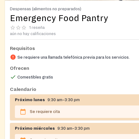
Despensas (alimentos no preparados)
Emergency Food Pantry
1 reseña
aún no hay calificaciones
Requisitos
Se requiere una llamada telefónica previa para los servicios.
Ofrecen
Comestibles gratis
Calendario
Próximo lunes
9:30 am–3:30 pm
Se requiere cita
Próximo miércoles
9:30 am–3:30 pm