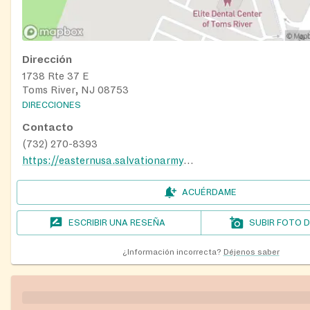
Dirección
1738 Rte 37 E
Toms River, NJ 08753
DIRECCIONES
Contacto
(732) 270-8393
https://easternusa.salvationarmy.org/new-jersey/ocean-county/our-programs/
ACUÉRDAME
ESCRIBIR UNA RESEÑA
SUBIR FOTO 
¿Información incorrecta?
Déjenos saber