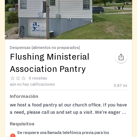
Despensas (alimentos no preparados)
Flushing Ministerial
Association Pantry
0 reseñas
aún no hay calificaciones
0.87
mi
Información
we host a food pantry at our church office. If you have
a need, please call us and set up a visit. We're eager to
serve you. We also distribute fresh produce for the
Requisitos
community on site the third Tuesday of each month.
Se requiere una llamada telefónica previa para los