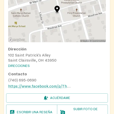
Dirección
102 Saint Patrick's Alley
Saint Clairsville, OH 43950
DIRECCIONES
Contacto
(740) 695-0690
https://www.facebook.com/p/The-Food-Pantry-of-St-Clairsville-100085586328505/
ACUÉRDAME
SUBIR FOTO DE
ESCRIBIR UNA RESEÑA