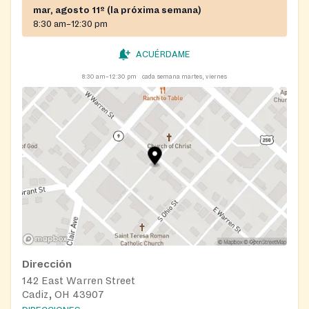
mar, agosto 11º (la próxima semana)
8:30 am–12:30 pm
ACUÉRDAME
8:30 am–12:30 pm
cada semana martes, viernes
Dirección
142 East Warren Street
Cadiz, OH 43907