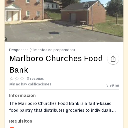
Despensas (alimentos no preparados)
Marlboro Churches Food
Bank
0 reseñas
aún no hay calificaciones
3.99
mi
Información
The Marlboro Churches Food Bank is a faith-based
food pantry that distributes groceries to individuals
and families in need. Distributions include non-
Requisitos
perishable items such as peanut butter, jelly, soup,