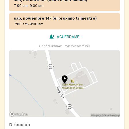
sáb, octubre 10º (dentro de 2 meses)
7:00 am–9:00 am
sáb, noviembre 14º (el próximo trimestre)
7:00 am–9:00 am
ACUÉRDAME
7:00 am–9:00 am
cada mes 2do sábado
Dirección