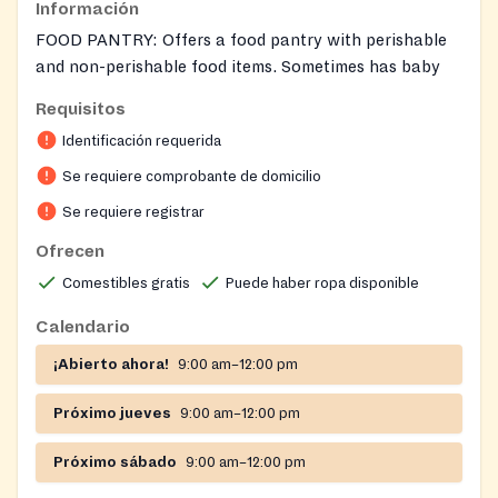
Información
FOOD PANTRY: Offers a food pantry with perishable
and non-perishable food items. Sometimes has baby
food and personal items.
Requisitos
On-site registration required
Identificación requerida
Se requiere comprobante de domicilio
Se requiere registrar
Ofrecen
Comestibles gratis
Puede haber ropa disponible
Calendario
¡Abierto ahora!
9:00 am–12:00 pm
Próximo jueves
9:00 am–12:00 pm
Próximo sábado
9:00 am–12:00 pm