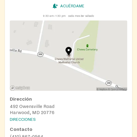
ACUÉRDAME
9:30 am–1:30 pm
cada mes 3er sábado
Dirección
492 Owensville Road
Harwood, MD 20776
DIRECCIONES
Contacto
(410) 867-0564