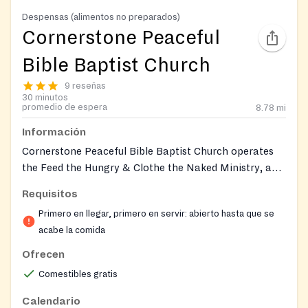
Despensas (alimentos no preparados)
Cornerstone Peaceful
Bible Baptist Church
9 reseñas
30 minutos
promedio de espera
8.78
mi
Información
Cornerstone Peaceful Bible Baptist Church operates
the Feed the Hungry & Clothe the Naked Ministry, a
community outreach that distributes balanced,
Requisitos
nutritious groceries—including fresh produce, meat,
Primero en llegar, primero en servir: abierto hasta que se
milk, bread, and eggs—along with clothing
acabe la comida
assistance, prayer, and other supportive resources to
families and individuals experiencing food insecurity in
Ofrecen
Prince George's County and the surrounding area. The
Comestibles gratis
ministry is led by volunteers who share compassion,
encouragement, and spiritual support alongside
Calendario