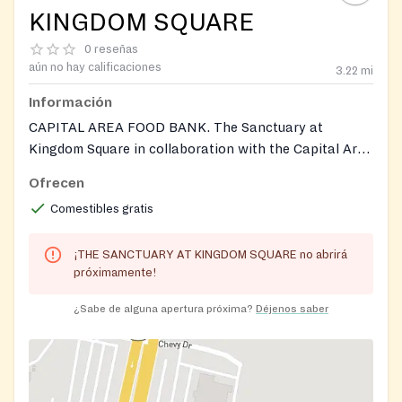
KINGDOM SQUARE
0 reseñas
aún no hay calificaciones
3.22
mi
Información
CAPITAL AREA FOOD BANK. The Sanctuary at
Kingdom Square in collaboration with the Capital Area
Food Bank will distribute free groceries For additional
Ofrecen
information contact Minister Charlene Anderson at
Comestibles gratis
mscharander@gmail.com
.
¡THE SANCTUARY AT KINGDOM SQUARE no abrirá
próximamente!
¿Sabe de alguna apertura próxima?
Déjenos saber