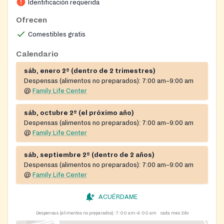
Identificación requerida
cereal, spaghetti noodles and sauce, canned
vegetables, canned meat, tuna, canned fruit, and fruit
Ofrecen
juices. A hot breakfast is also provided during
Comestibles gratis
distribution.
Calendario
sáb, enero 2º (dentro de 2 trimestres)
Despensas (alimentos no preparados):
7:00 am–9:00 am
@
Family Life Center
sáb, octubre 2º (el próximo año)
Despensas (alimentos no preparados):
7:00 am–9:00 am
@
Family Life Center
sáb, septiembre 2º (dentro de 2 años)
Despensas (alimentos no preparados):
7:00 am–9:00 am
@
Family Life Center
ACUÉRDAME
Despensas (alimentos no preparados):
7:00 am–9:00 am
cada mes 2do