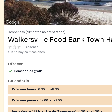
Despensas (alimentos no preparados)
Walkersville Food Bank Town Ha
0 reseñas
aún no hay calificaciones
Ofrecen
Comestibles gratis
Calendario
Próximo lunes
6:30 pm–8:30 pm
Próximo jueves
12:00 pm–2:00 pm
lun, agosto 17º (dentro de 2 semanas)
6:30 pm–8:30 pm