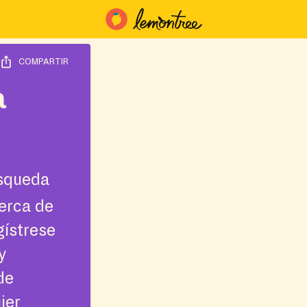
COMPARTIR
a
úsqueda
erca de
gístrese
y
de
ier