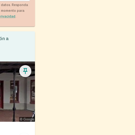
y datos. Responda
r momento para
privacidad
.
ón a