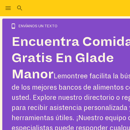
ENVÍANOS UN TEXTO
Encuentra Comid
Gratis En Glade
Manor
Lemontree facilita la b
de los mejores bancos de alimentos c
usted. Explore nuestro directorio o re
para recibir asistencia personalizada 
herramientas útiles. ¡Nuestro equipo 
especialistas puede responder cualqu