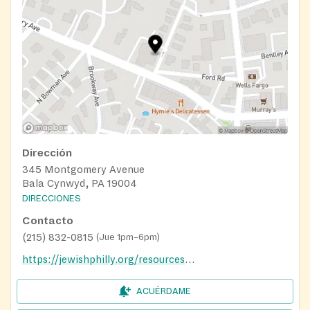
Dirección
345 Montgomery Avenue
Bala Cynwyd, PA 19004
DIRECCIONES
Contacto
(215) 832-0815
(
Jue 1pm–6pm
)
https://jewishphilly.org/resources/mitzvah-food-program/
ACUÉRDAME