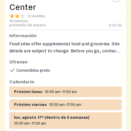
Center
3 reseñas
10 minutos
promedio de espera
0.37
mi
Información
Food sites offer supplemental food and groceries. Site
details are subject to change. Before you go, contact
the site to confirm their hours and services.
Ofrecen
Verification of address and income via the Food
Comestibles gratis
Pantry Application are required at initial intake and
renewed
Calendario
annually.
https://northlightcommunitycenter.org/wp-
Próximo lunes
10:00 am–11:00 am
content/uploads/2026/01/Food-Pantry-Application-
2023.pdf
Próximo viernes
10:00 am–11:00 am
lun, agosto 17º (dentro de 2 semanas)
10:00 am–11:00 am