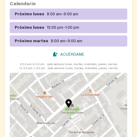
Calendario
including a food pantry, after-school care, teen
college and career readiness, summer camps, and
Próximo lunes
8:00 am–9:00 am
community classes. Qia Richardson (215) 895-3470
Próximo lunes
12:00 pm–1:00 pm
6/22/2026 8/14/2026
Próximo martes
8:00 am–9:00 am
ACUÉRDAME
8:00 am–9:00 am
cada semana lunes, martes, miércoles, jueves, viernes
12:00 pm–1:00 pm
cada semana lunes, martes, miércoles, jueves, viernes