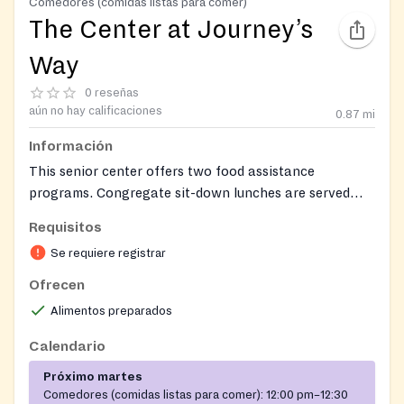
Comedores (comidas listas para comer)
The Center at Journey’s
Way
0 reseñas
aún no hay calificaciones
0.87
mi
Información
This senior center offers two food assistance
programs. Congregate sit-down lunches are served
Tuesday through Friday at 12:00 PM. These meals are
Requisitos
for individuals aged 55 and over who have registered
Se requiere registrar
as members. Individuals under 60 pay a full meal price
(currently about $4.10), while those 60 and older are
Ofrecen
asked for a donation. A free food box program is
Alimentos preparados
available for individuals aged 60 and over. Enrollment
in the food box program requires registration, proof of
Calendario
income, and proof of identity. Neither program is
Próximo martes
intended for emergency food needs.
Comedores (comidas listas para comer):
12:00 pm–12:30