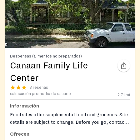
Despensas (alimentos no preparados)
Canaan Family Life
Center
3 reseñas
calificación promedio de usuario
2.71
mi
Información
Food sites offer supplemental food and groceries. Site
details are subject to change. Before you go, contact
the site to confirm their hours and services.
Ofrecen