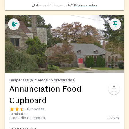
¿Información incorrecta?
Déjenos saber
Despensas (alimentos no preparados)
Annunciation Food
Cupboard
8 reseñas
10 minutos
promedio de espera
2.26
mi
Información