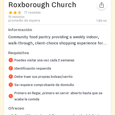
Roxborough Church
17 reseñas
15 minutos
promedio de espera
1.89
mi
Información
Community food pantry providing a weekly indoor,
walk-through, client-choice shopping experience for
individuals and families in the Roxborough community.
Requisitos
It aims to offer a dignified and empowering way for
Puedes visitar una vez cada 2 semanas
clients to access fresh and healthy food.
Identificación requerida
Debe traer sus propias bolsas/carrito
Se requiere comprobante de domicilio
Primero en llegar, primero en servir: abierto hasta que se
acabe la comida
Ofrecen