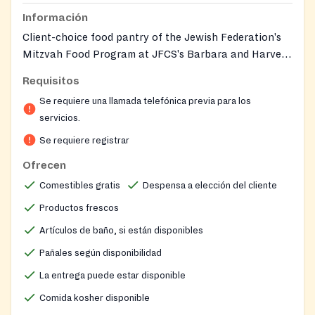
Información
Client-choice food pantry of the Jewish Federation's
Mitzvah Food Program at JFCS's Barbara and Harvey
Brodsky Enrichment Center on the Main Line. Offers
Requisitos
fresh produce and frozen and shelf-stable kosher
Se requiere una llamada telefónica previa para los
products through walk-in distribution and
servicios.
SmartChoice remote ordering. Bi-monthly delivery is
available based on need. Bilingual (English/Russian)
Se requiere registrar
caseworkers assist clients. The program is open to
Ofrecen
anyone regardless of race, income, gender, age, or
Comestibles gratis
Despensa a elección del cliente
religion; personal information is required to become a
full client but not to receive emergency food.
Productos frescos
Artículos de baño, si están disponibles
Pañales según disponibilidad
La entrega puede estar disponible
Comida kosher disponible