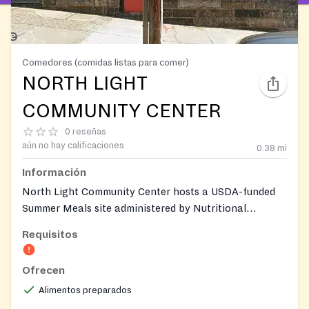
Comedores (comidas listas para comer)
NORTH LIGHT
COMMUNITY CENTER
0 reseñas
aún no hay calificaciones
0.38
mi
Información
North Light Community Center hosts a USDA-funded
Summer Meals site administered by Nutritional
Development Services (NDS) of the Archdiocese of
Requisitos
Philadelphia, providing free breakfast and lunch to all
children and teens 18 and under. No identification or
Ofrecen
registration is required to receive meals. The center
has served the Roxborough and Manayunk
Alimentos preparados
communities since 1936, offering additional programs