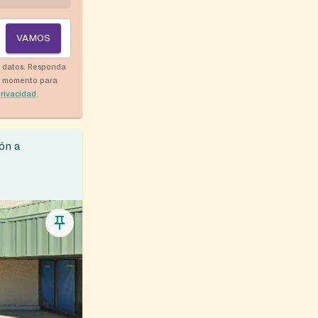
VAMOS
y datos. Responda
r momento para
privacidad
.
ón a