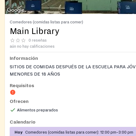
Comedores (comidas listas para comer)
Main Library
0 reseñas
aún no hay calificaciones
Información
SITIOS DE COMIDAS DESPUÉS DE LA ESCUELA PARA JÓ
MENORES DE 18 AÑOS
Requisitos
Cena: 3:30-4:30 Merienda: 6:30-7:00
Ofrecen
Alimentos preparados
Calendario
Hoy
Comedores (comidas listas para comer):
12:00 pm–3:00 pm