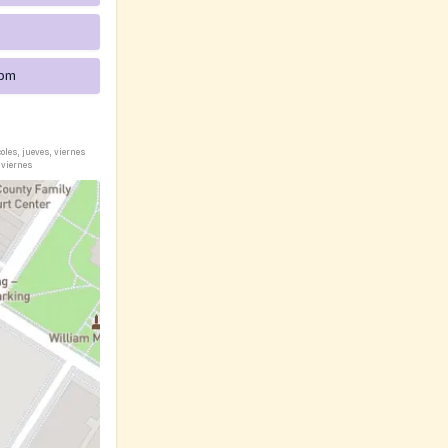
 pm
les, jueves, viernes
 viernes