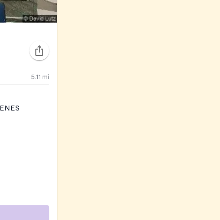
5.11
mi
VENES