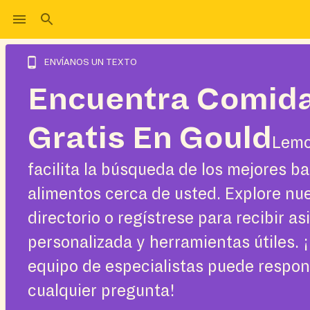
ENVÍANOS UN TEXTO
Encuentra Comid
Gratis En Gould
Lemo
facilita la búsqueda de los mejores b
alimentos cerca de usted. Explore nu
directorio o regístrese para recibir as
personalizada y herramientas útiles. 
equipo de especialistas puede respo
cualquier pregunta!