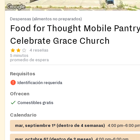
Despensas (alimentos no preparados)
Food for Thought Mobile Pantr
Celebrate Grace Church
4 reseñas
5 minutos
promedio de espera
Requisitos
Identificación requerida
Ofrecen
Comestibles gratis
Calendario
mar, septiembre 1º (dentro de 4 semanas)
4:00 pm–6:00 p
mar, octubre 6º (dentro de 2 meses)
4:00 pm–6:00 pm