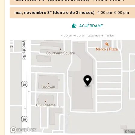
mar, noviembre 3º (dentro de 3 meses)
4:00 pm–6:00 pm
ACUÉRDAME
4:00 pm–6:00 pm
cada mes 1er martes