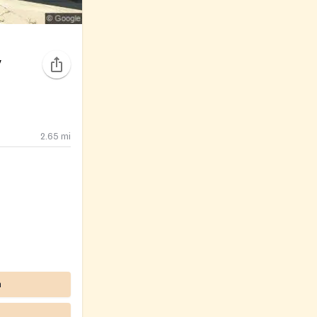
y
2.65
mi
m