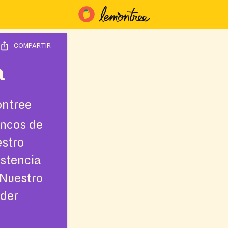
COMPARTIR
a
ntree
ancos de
estro
istencia
¡Nuestro
nder