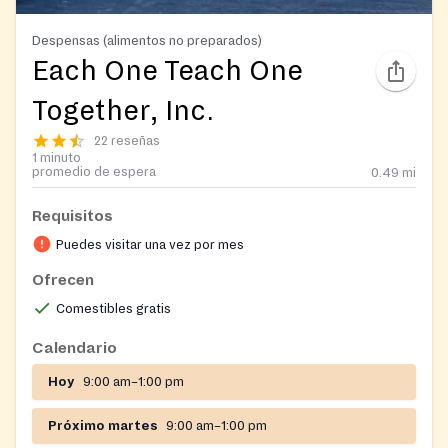
Despensas (alimentos no preparados)
Each One Teach One
Together, Inc.
22 reseñas
1 minuto
promedio de espera
0.49
mi
Requisitos
Puedes visitar una vez por mes
Ofrecen
Comestibles gratis
Calendario
Hoy
9:00 am–1:00 pm
Próximo martes
9:00 am–1:00 pm