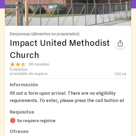
Despensas (alimentos no preparados)
Impact United Methodist
Church
36 reseñas
5 minutos
promedio de espera
1.52
mi
Información
fill out a form upon arrival. There are no eligibility
requirements. To enter, please press the call button at
the call box, and a staff member will open the gate for
Requisitos
you.
Se requiere registrar
On-site registration required
Ofrecen