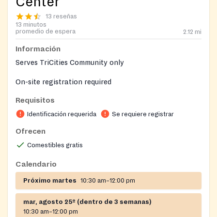
Center
13 reseñas
13 minutos
promedio de espera
2.12
mi
Información
Serves TriCities Community only
On-site registration required
Requisitos
Identificación requerida
Se requiere registrar
Ofrecen
Comestibles gratis
Calendario
Próximo martes
10:30 am–12:00 pm
mar, agosto 25º (dentro de 3 semanas)
10:30 am–12:00 pm