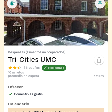
Despensas (alimentos no preparados)
Tri-Cities UMC
51 reseñas
Reclamado
10 minutos
promedio de espera
1.28
mi
Ofrecen
Comestibles gratis
Calendario