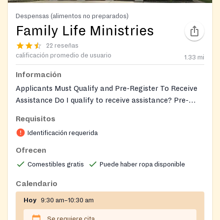
Despensas (alimentos no preparados)
Family Life Ministries
22 reseñas
calificación promedio de usuario
1.33
mi
Información
Applicants Must Qualify and Pre-Register To Receive
Assistance Do I qualify to receive assistance? Pre-
registered, eligible applicants may receive assistance
Requisitos
on Tuesdays and Thursdays from 9:30AM until
Identificación requerida
10:30AM. RESERVATION REQUIRED. To pre-register,
call 404-761-6302. serves zipcodes 30337,30354
Ofrecen
Comestibles gratis
Puede haber ropa disponible
Calendario
Hoy
9:30 am–10:30 am
Se requiere cita