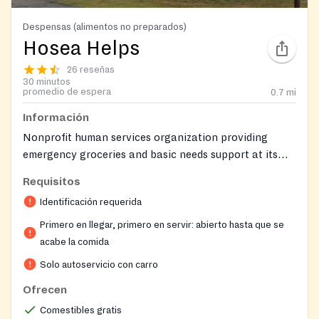
Despensas (alimentos no preparados)
Hosea Helps
26 reseñas
30 minutos
promedio de espera
0.7
mi
Información
Nonprofit human services organization providing
emergency groceries and basic needs support at its
Atlanta headquarters. Its mission is to investigate and
Requisitos
raise public awareness about problems facing families
Identificación requerida
and individuals at risk of or living in poverty, and to
mobilize financial resources, products, and volunteers
Primero en llegar, primero en servir: abierto hasta que se
to solve those problems and stabilize households.
acabe la comida
Hosea Helps also offers homelessness prevention and
Solo autoservicio con carro
other supports including rent, mortgage and utility
Ofrecen
assistance, rapid rehousing, and financial education,
with case managers helping stabilize families. They
Comestibles gratis