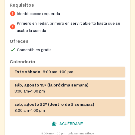
Fulton County. The pantry is open to the public and
Requisitos
welcomes walk-ins. Services are provided on-site; no
Identificación requerida
delivery. The pantry is part of the Greater Bethel AME
Church ministry led by Pastor Steven Ward.
Primero en llegar, primero en servir: abierto hasta que se
acabe la comida
Ofrecen
Comestibles gratis
Calendario
Este sábado
8:00 am–1:00 pm
sáb, agosto 15º (la próxima semana)
8:00 am–1:00 pm
sáb, agosto 22º (dentro de 2 semanas)
8:00 am–1:00 pm
ACUÉRDAME
8:00 am–1:00 pm
cada semana sábado