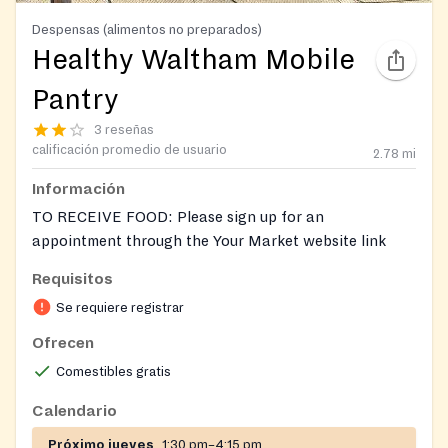
Despensas (alimentos no preparados)
Healthy Waltham Mobile
Pantry
3 reseñas
calificación promedio de usuario
2.78
mi
Información
TO RECEIVE FOOD: Please sign up for an
appointment through the Your Market website link
here:
https://www.your-market.org/
Choose Healthy
Requisitos
Waltham from the list of pantries. Registration is
Se requiere registrar
available in multiple languages. Please register if you
have not already done so and choose your
Ofrecen
appointment time. Appointment sign-ups will be
Comestibles gratis
released approximately 2 weeks prior to the pantry
date. Walk-ins are welcome from 4:30 pm – 5:00 pm.
Calendario
Próximo jueves
1:30 pm–4:15 pm