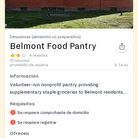
Despensas (alimentos no preparados)
Belmont Food Pantry
4 reseñas
13 minutos
promedio de espera
5.74
mi
Información
Volunteer-run nonprofit pantry providing
supplementary staple groceries to Belmont residents
experiencing temporary hardship; operates as a
Requisitos
client‑choice model during limited monthly hours.
Se requiere comprobante de domicilio
Se requiere registrar
Ofrecen