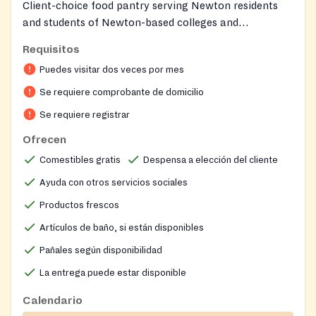
Client-choice food pantry serving Newton residents
and students of Newton-based colleges and
universities. Offers groceries including fresh produce,
Requisitos
dairy, proteins, grains, shelf-stable and culturally
Puedes visitar dos veces por mes
relevant foods, along with personal care items.
Provides Kids’ Bags for families with children and
Se requiere comprobante de domicilio
limited home delivery for medically homebound clients.
Se requiere registrar
Clients can shop twice per month.
Ofrecen
Comestibles gratis
Despensa a elección del cliente
Ayuda con otros servicios sociales
Productos frescos
Artículos de baño, si están disponibles
Pañales según disponibilidad
La entrega puede estar disponible
Calendario