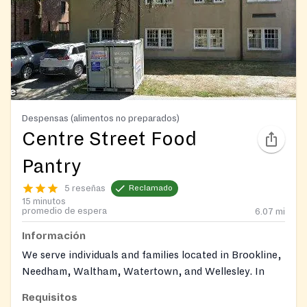
Despensas (alimentos no preparados)
Centre Street Food
Pantry
5 reseñas
Reclamado
15 minutos
promedio de espera
6.07
mi
Información
We serve individuals and families located in Brookline,
Needham, Waltham, Watertown, and Wellesley. In
order to receive food, please visit
Requisitos
https://www.centrestfoodpantry.org/get-groceries
.