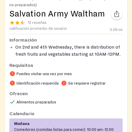
no preparados)
Salvation Army Waltham
12 reseñas
calificación promedio de usuario
3.08
mi
Información
On 2nd and 4th Wednesday, there is distribution of
fresh fruits and vegetables starting at 10AM-12PM.
Must bring ID for registration. A distribution card
Requisitos
will be provided.
Puedes visitar una vez por mes
Clients can only come once a month.
On-site registration required
Identificación requerida
Se requiere registrar
Ofrecen
Alimentos preparados
Calendario
Mañana
Comedores (comidas listas para comer):
10:00 am–12:00