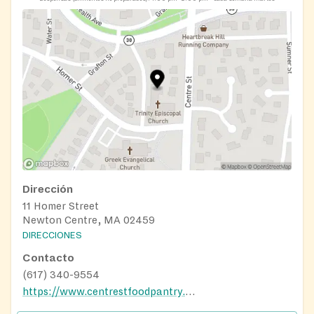
members. When you arrive a volunteer will work with
you to fill out the registration form.
We are located at 11 Homer St, Newton, however we
distribute food out of our side entrance on Furber
Lane. If you are arriving by car, please pull into the
line on Homer Street. If you are walking to us, please
go to the tent closest to Homer Street and a volunteer
will come to meet you.
Dirección
11 Homer Street
Newton Centre, MA 02459
DIRECCIONES
Contacto
(617) 340-9554
https://www.centrestfoodpantry.org/