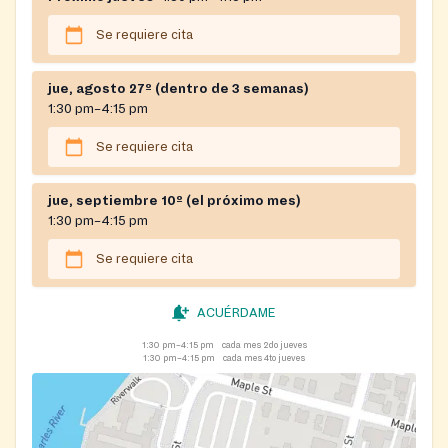
Registration on website required
Se requiere cita
jue, agosto 27º (dentro de 3 semanas)
1:30 pm–4:15 pm
Se requiere cita
jue, septiembre 10º (el próximo mes)
1:30 pm–4:15 pm
Se requiere cita
ACUÉRDAME
1:30 pm–4:15 pm
cada mes 2do jueves
1:30 pm–4:15 pm
cada mes 4to jueves