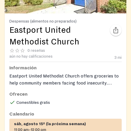
Despensas (alimentos no preparados)
Eastport United
Methodist Church
0 reseñas
aún no hay calificaciones
3
mi
Información
Eastport United Methodist Church offers groceries to
help community members facing food insecurity.
Clients can receive a selection of fresh produce and
Ofrecen
pantry staples.
Comestibles gratis
Calendario
sáb, agosto 15º (la próxima semana)
11:00 am–12:00 pm