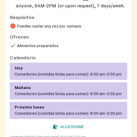
anyone, 8AM-2PM (or upon request), 7 days/week.
FOOD PANTRY
: Offers non-perishable and
Requisitos
perishable food items. Food will be available one
Puedes visitar una vez por semana
time per month on a walk-in basis for clients. Baby
formula may be available while supplies last.
Ofrecen
Alimentos preparados
Calendario
Hoy
Comedores (comidas listas para comer):
8:00 am–2:00 pm
Mañana
Comedores (comidas listas para comer):
8:00 am–2:00 pm
Próximo lunes
Comedores (comidas listas para comer):
8:00 am–2:00 pm
ACUÉRDAME
Comedores (comidas listas para comer):
8:00 am–2:00 pm