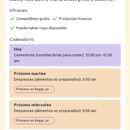
local families. The pantry distributes fresh produce,
Ofrecen
canned goods, bread, pastries, and gently used
Comestibles gratis
Productos frescos
clothing at no cost. Services are walk‑in, open to
anyone in Anne Arundel County, and do not require
Puede haber ropa disponible
appointments or documents. In addition to the pantry,
Calendario
the church offers a Saturday hot meal called
Shepherd’s Table, prepared on site for the community.
Hoy
Comedores (comidas listas para comer):
12:00 pm–12:30
pm
Próximo martes
Despensas (alimentos no preparados):
9:00 am
Primero en llegar, primero en servir: abierto hasta que se acabe la comida
Próximo miércoles
Despensas (alimentos no preparados):
9:00 am
Primero en llegar, primero en servir: abierto hasta que se acabe la comida