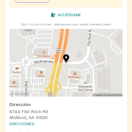
meals and snacks to children, and senior meals
programming.
ACUÉRDAME
Otro:
7:00 am–4:00 pm
cada semana lunes, martes, miércoles, jueves
Dirección
6744 Flat Rock Rd
Midland, GA 31820
DIRECCIONES