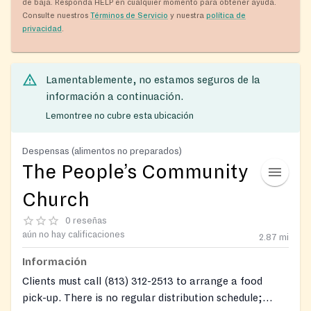
de baja. Responda HELP en cualquier momento para obtener ayuda.
Consulte nuestros
Términos de Servicio
y nuestra
política de
privacidad
.
Lamentablemente, no estamos seguros de la
información a continuación.
Lemontree no cubre esta ubicación
Despensas (alimentos no preparados)
The People’s Community
Church
0 reseñas
aún no hay calificaciones
2.87
mi
Información
Clients must call (813) 312-2513 to arrange a food
pick-up. There is no regular distribution schedule;