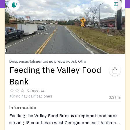
Despensas (alimentos no preparados), Otro
Feeding the Valley Food
Bank
0 reseñas
aún no hay calificaciones
3.31
mi
Información
Feeding the Valley Food Bank is a regional food bank
serving 18 counties in west Georgia and east Alabama.
As one of eight regional food banks in Georgia and a