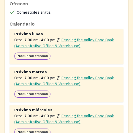
Ofrecen
member of the Feeding America and Feeding Georgia
Comestibles gratis
networks, it operates as a centralized source for
receiving and distributing donated food, fresh
Calendario
produce, and grocery products from national and local
Próximo lunes
retail donors, as well as USDA and GNAP commodities.
Otro:
7:00 am–4:00 pm
@
Feeding the Valley Food Bank
All collected food is inspected and inventoried at this
(Administrative Office & Warehouse)
warehouse before redistribution. The organization
Productos frescos
partners with more than 350 non-profit partner
agencies and churches—including soup kitchens, food
pantries, senior and youth centers, and other non-
Próximo martes
profits—to provide food access to families
Otro:
7:00 am–4:00 pm
@
Feeding the Valley Food Bank
(Administrative Office & Warehouse)
experiencing food insecurity across the service area.
Beyond partner agency distribution, it runs programs
Productos frescos
including Mobile Pantry distributions serving more
than 12,000 families per month at rural sites with
Próximo miércoles
limited grocery access, the Backpack Program filling
Otro:
7:00 am–4:00 pm
@
Feeding the Valley Food Bank
approximately 1,400 backpacks weekly with child-
(Administrative Office & Warehouse)
friendly ready-to-eat foods, the Kids Cafe providing
Productos frescos