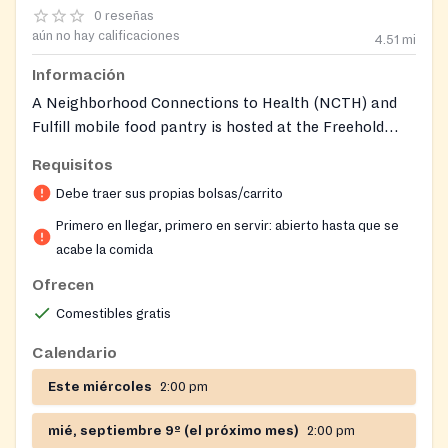
0 reseñas
aún no hay calificaciones
4.51
mi
Información
A Neighborhood Connections to Health (NCTH) and
Fulfill mobile food pantry is hosted at the Freehold
Family Health Center; the host site is not itself a
Requisitos
standalone stationary pantry.
Debe traer sus propias bolsas/carrito
Primero en llegar, primero en servir: abierto hasta que se
acabe la comida
Ofrecen
Comestibles gratis
Calendario
Este miércoles
2:00 pm
mié, septiembre 9º (el próximo mes)
2:00 pm