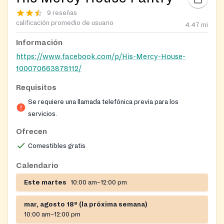
9 reseñas
calificación promedio de usuario
4.47
mi
Información
https://www.facebook.com/p/His-Mercy-House-
100070663878112/
Requisitos
Se requiere una llamada telefónica previa para los
servicios.
Ofrecen
Comestibles gratis
Calendario
Este martes
10:00 am–12:00 pm
mar, agosto 18º (la próxima semana)
10:00 am–12:00 pm