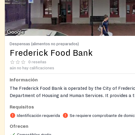
Despensas (alimentos no preparados)
Frederick Food Bank
0 reseñas
aún no hay calificaciones
Información
The Frederick Food Bank is operated by the City of Frederic
Department of Housing and Human Services. It provides a th
day supply of nutritious groceries to individuals and familie
Requisitos
economic hardship, serving between 600 and 800 househol
Identificación requerida
Se requiere comprobante de domici
month. The program serves very low-income to moderate-
residents and operates as a nondiscriminatory program fo
Ofrecen
guidelines. Two locations serve the community: the Down
Comestibles gratis