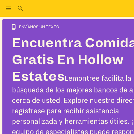
ENVÍANOS UN TEXTO
Encuentra Comid
Gratis En Hollow
Estates
Lemontree facilita la
búsqueda de los mejores bancos de a
cerca de usted. Explore nuestro direc
regístrese para recibir asistencia
personalizada y herramientas útiles. 
equipo de especialistas puede respo