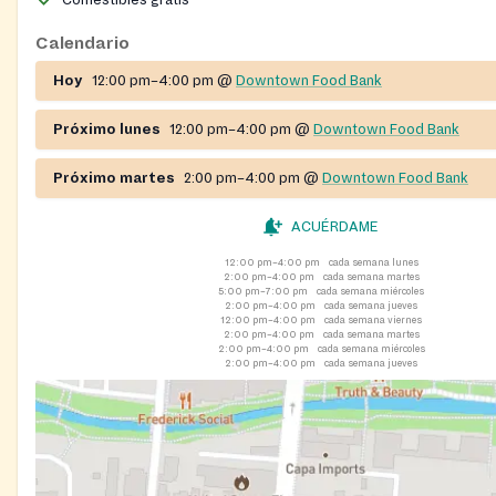
Bank and the Trinity Food Bank. The department also offer
Frederick Community Table (community meal program), hea
Calendario
housing support, and other social services.
Hoy
12:00 pm–4:00 pm
@
Downtown Food Bank
Próximo lunes
12:00 pm–4:00 pm
@
Downtown Food Bank
Próximo martes
2:00 pm–4:00 pm
@
Downtown Food Bank
ACUÉRDAME
12:00 pm–4:00 pm
cada semana lunes
2:00 pm–4:00 pm
cada semana martes
5:00 pm–7:00 pm
cada semana miércoles
2:00 pm–4:00 pm
cada semana jueves
12:00 pm–4:00 pm
cada semana viernes
2:00 pm–4:00 pm
cada semana martes
2:00 pm–4:00 pm
cada semana miércoles
2:00 pm–4:00 pm
cada semana jueves