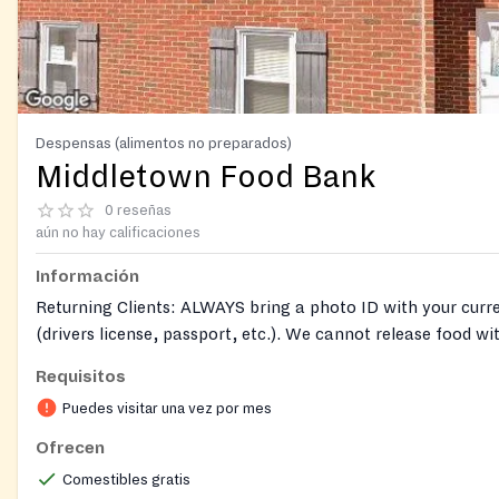
Despensas (alimentos no preparados)
Middletown Food Bank
0 reseñas
aún no hay calificaciones
Información
Returning Clients: ALWAYS bring a photo ID with your curr
(drivers license, passport, etc.). We cannot release food w
ID.
Requisitos
New Clients: Bring a photo ID (drivers license, passport, etc
Puedes visitar una vez por mes
of residence (a current bill with your name and address on i
Ofrecen
are necessary.
Comestibles gratis