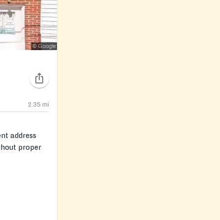
2.35
mi
ent address
ithout proper
.)​ and proof
t). These items