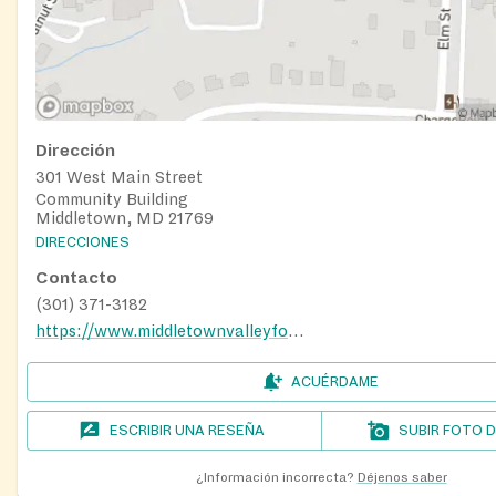
Dirección
301 West Main Street
Community Building
Middletown, MD 21769
DIRECCIONES
Contacto
(301) 371-3182
https://www.middletownvalleyfoodbank.com/
ACUÉRDAME
ESCRIBIR UNA RESEÑA
SUBIR FOTO 
¿Información incorrecta?
Déjenos saber