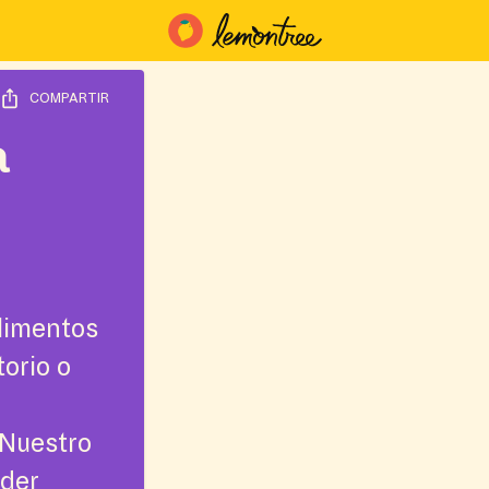
COMPARTIR
a
limentos
torio o
¡Nuestro
nder