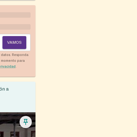
VAMOS
y datos. Responda
r momento para
privacidad
.
ón a