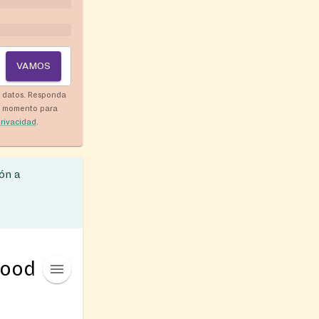
VAMOS
y datos. Responda
r momento para
privacidad
.
ón a
Food