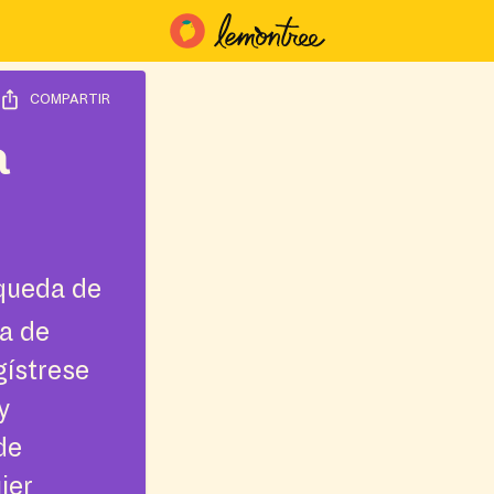
COMPARTIR
a
squeda de
a de
gístrese
y
de
ier