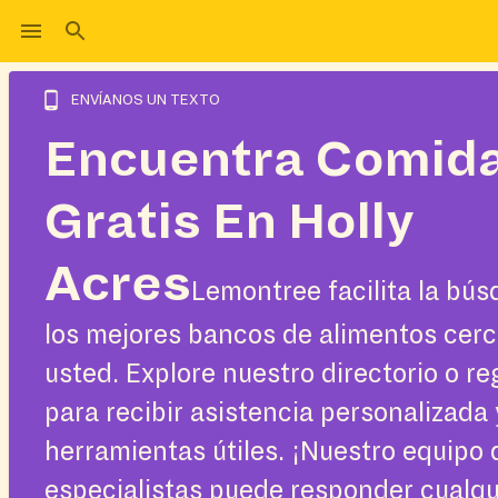
ENVÍANOS UN TEXTO
Encuentra Comid
Gratis En Holly
Acres
Lemontree facilita la bú
los mejores bancos de alimentos cerc
usted. Explore nuestro directorio o re
para recibir asistencia personalizada 
herramientas útiles. ¡Nuestro equipo 
especialistas puede responder cualqu