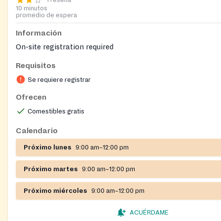
10 minutos
promedio de espera
Información
On-site registration required
Requisitos
Se requiere registrar
Ofrecen
Comestibles gratis
Calendario
Próximo lunes
9:00 am–12:00 pm
Próximo martes
9:00 am–12:00 pm
Próximo miércoles
9:00 am–12:00 pm
ACUÉRDAME