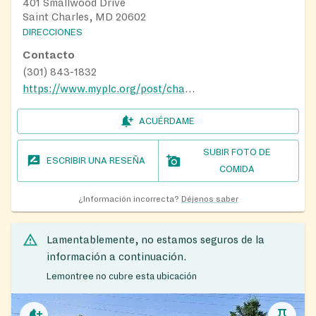
401 Smallwood Drive
Saint Charles, MD 20602
DIRECCIONES
Contacto
(301) 843-1832
https://www.myplc.org/post/changes-to-food-distribution-at-elsie-s-pantry-beginning-november-1st
ACUÉRDAME
SUBIR FOTO DE
ESCRIBIR UNA RESEÑA
COMIDA
¿Información incorrecta?
Déjenos saber
Lamentablemente, no estamos seguros de la
información a continuación.
Lemontree no cubre esta ubicación