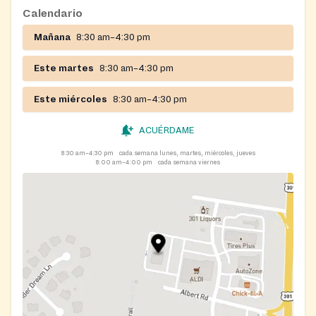
children up to age five.
Calendario
Mañana
8:30 am–4:30 pm
Este martes
8:30 am–4:30 pm
Este miércoles
8:30 am–4:30 pm
ACUÉRDAME
8:30 am–4:30 pm
cada semana lunes, martes, miércoles, jueves
8:00 am–4:00 pm
cada semana viernes