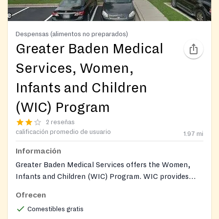
Despensas (alimentos no preparados)
Greater Baden Medical
Services, Women,
Infants and Children
(WIC) Program
2 reseñas
calificación promedio de usuario
1.97
mi
Información
Greater Baden Medical Services offers the Women,
Infants and Children (WIC) Program. WIC provides
healthy foods, nutrition education, breastfeeding
Ofrecen
support, and healthcare referrals to pregnant and
Comestibles gratis
postpartum women, nursing mothers, and infants and