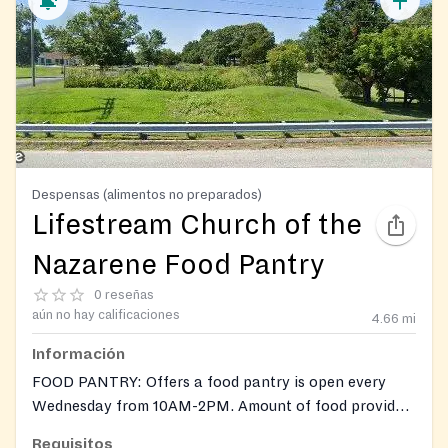
Despensas (alimentos no preparados)
Lifestream Church of the
Nazarene Food Pantry
0 reseñas
aún no hay calificaciones
4.66
mi
Información
FOOD PANTRY: Offers a food pantry is open every
Wednesday from 10AM-2PM. Amount of food provided
depends on family size. Holds special food giveaways
Requisitos