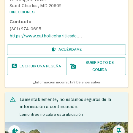
Saint Charles, MD 20602
DIRECCIONES
Contacto
(301) 274-0695
https://www.catholiccharitiesdc.org/?s=giving+hope+food+pantry
ACUÉRDAME
SUBIR FOTO DE
ESCRIBIR UNA RESEÑA
COMIDA
¿Información incorrecta?
Déjenos saber
Lamentablemente, no estamos seguros de la
información a continuación.
Lemontree no cubre esta ubicación