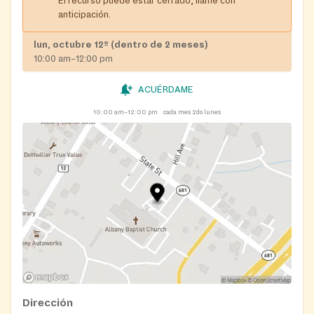
El recurso puede estar cerrado, llame con
anticipación.
lun, octubre 12º (dentro de 2 meses)
10:00 am–12:00 pm
ACUÉRDAME
10:00 am–12:00 pm
cada mes 2do lunes
Dirección