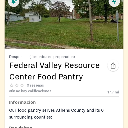
Despensas (alimentos no preparados)
Federal Valley Resource
Center Food Pantry
0 reseñas
aún no hay calificaciones
17.7
mi
Información
Our food pantry serves Athens County and its 6
surrounding counties:
Requisitos