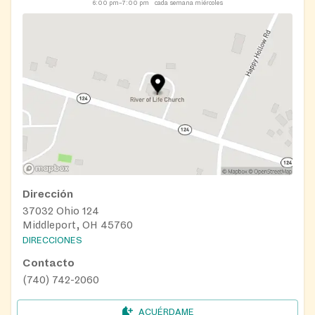
6:00 pm–7:00 pm
cada semana miércoles
Dirección
37032 Ohio 124
Middleport, OH 45760
DIRECCIONES
Contacto
(740) 742-2060
ACUÉRDAME