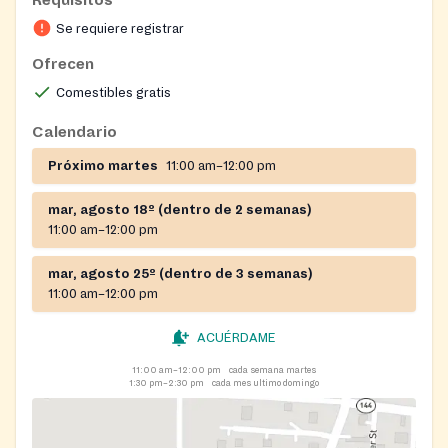
Washington, Meigs, Vinton, Hocking, Perry, and
Morgan.
Se requiere registrar
Ofrecen
On-site registration required
Comestibles gratis
Calendario
Próximo martes
11:00 am–12:00 pm
mar, agosto 18º (dentro de 2 semanas)
11:00 am–12:00 pm
mar, agosto 25º (dentro de 3 semanas)
11:00 am–12:00 pm
ACUÉRDAME
11:00 am–12:00 pm
cada semana martes
1:30 pm–2:30 pm
cada mes ultimo domingo