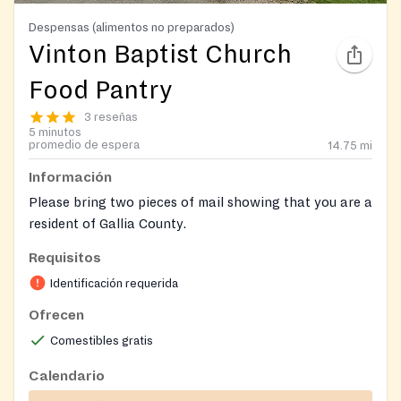
Despensas (alimentos no preparados)
Vinton Baptist Church
Food Pantry
3 reseñas
5 minutos
promedio de espera
14.75
mi
Información
Please bring two pieces of mail showing that you are a
resident of Gallia County.
Requisitos
Please call 7402453051 with extension 200
Identificación requerida
Ofrecen
Comestibles gratis
Calendario