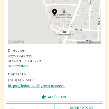
Dirección
8225 Ohio 329
Stewart, OH 45778
DIRECCIONES
Contacto
(740) 662-5605
https://federalvalleyresourcecenter.org/food-pantry
ACUÉRDAME
SUBIR FOTO DE