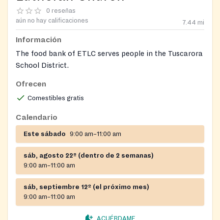
0 reseñas
aún no hay calificaciones
7.44
mi
Información
The food bank of ETLC serves people in the Tuscarora
School District.
Ofrecen
https://www.facebook.com/emmanueltrinitylutheran
Comestibles gratis
Calendario
Este sábado
9:00 am–11:00 am
sáb, agosto 22º (dentro de 2 semanas)
9:00 am–11:00 am
sáb, septiembre 12º (el próximo mes)
9:00 am–11:00 am
ACUÉRDAME