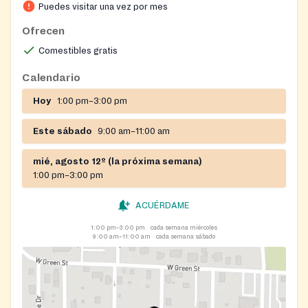
New Clients: Bring a photo ID (drivers license,
Puedes visitar una vez por mes
passport, etc.)​ and proof of residence (a current bill
Ofrecen
with your name and address on it). These items are
Comestibles gratis
necessary.
Calendario
Hoy
1:00 pm–3:00 pm
Este sábado
9:00 am–11:00 am
mié, agosto 12º (la próxima semana)
1:00 pm–3:00 pm
ACUÉRDAME
1:00 pm–3:00 pm
cada semana miércoles
9:00 am–11:00 am
cada semana sábado