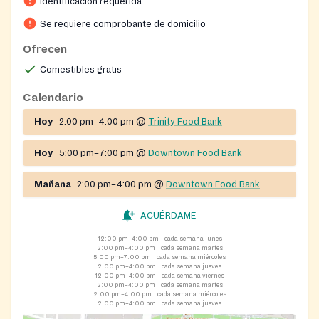
Identificación requerida
economic hardship, serving between 600 and 800
households each month. The program serves very low-
Se requiere comprobante de domicilio
income to moderate-income residents and operates as
Ofrecen
a nondiscriminatory program following USDA
Comestibles gratis
guidelines. Two locations serve the community: the
Downtown Food Bank and the Trinity Food Bank. The
Calendario
department also offers the Frederick Community Table
Hoy
2:00 pm–4:00 pm
@
Trinity Food Bank
(community meal program), health care, housing
support, and other social services.
Hoy
5:00 pm–7:00 pm
@
Downtown Food Bank
Mañana
2:00 pm–4:00 pm
@
Downtown Food Bank
ACUÉRDAME
12:00 pm–4:00 pm
cada semana lunes
2:00 pm–4:00 pm
cada semana martes
5:00 pm–7:00 pm
cada semana miércoles
2:00 pm–4:00 pm
cada semana jueves
12:00 pm–4:00 pm
cada semana viernes
2:00 pm–4:00 pm
cada semana martes
2:00 pm–4:00 pm
cada semana miércoles
2:00 pm–4:00 pm
cada semana jueves