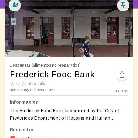
Despensas (alimentos no preparados)
Frederick Food Bank
0 reseñas
aún no hay calificaciones
3.83
mi
Información
The Frederick Food Bank is operated by the City of
Frederick's Department of Housing and Human
Services. It provides a three- to five-day supply of
Requisitos
nutritious groceries to individuals and families facing