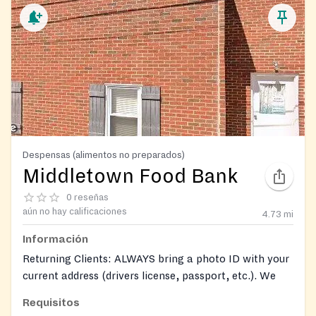
Despensas (alimentos no preparados)
Middletown Food Bank
0 reseñas
aún no hay calificaciones
4.73
mi
Información
Returning Clients: ALWAYS bring a photo ID with your
current address (drivers license, passport, etc.). We
cannot release food without proper ID.
Requisitos