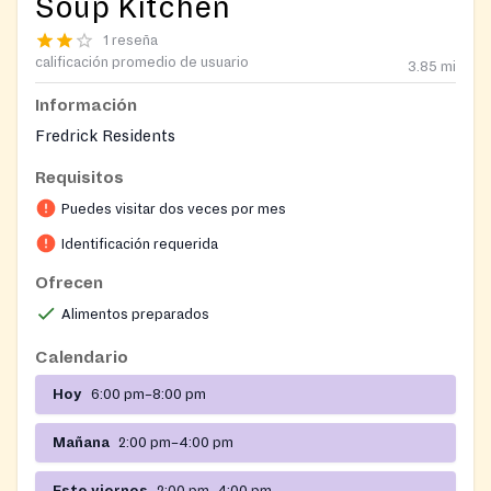
Soup Kitchen
1 reseña
calificación promedio de usuario
3.85
mi
Información
Fredrick Residents
Requisitos
Puedes visitar dos veces por mes
Identificación requerida
Ofrecen
Alimentos preparados
Calendario
Hoy
6:00 pm–8:00 pm
Mañana
2:00 pm–4:00 pm
Este viernes
2:00 pm–4:00 pm