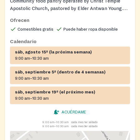
Community food pantry operated by Christ Temple
Apostolic Church, pastored by Elder Antwan Young.
Provides grocery assistance to individuals and families
Ofrecen
across 19 counties in Georgia. Gently used clothing and
Comestibles gratis
Puede haber ropa disponible
shoes may also be available during distribution events.
Calendario
sáb, agosto 15º (la próxima semana)
9:00 am–10:30 am
sáb, septiembre 5º (dentro de 4 semanas)
9:00 am–10:30 am
sáb, septiembre 19º (el próximo mes)
9:00 am–10:30 am
ACUÉRDAME
9:00 am–10:30 am
cada mes 1er sábado
9:00 am–10:30 am
cada mes 3er sábado