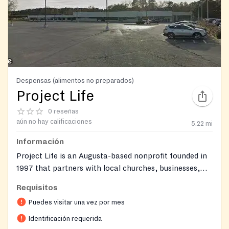
Despensas (alimentos no preparados)
Project Life
0 reseñas
aún no hay calificaciones
5.22
mi
Información
Project Life is an Augusta-based nonprofit founded in
1997 that partners with local churches, businesses,
and community organizations to support families
Requisitos
across the CSRA. The organization operates with a
Puedes visitar una vez por mes
warm, store-like atmosphere where guests can
personally shop for groceries and clothing tailored to
Identificación requerida