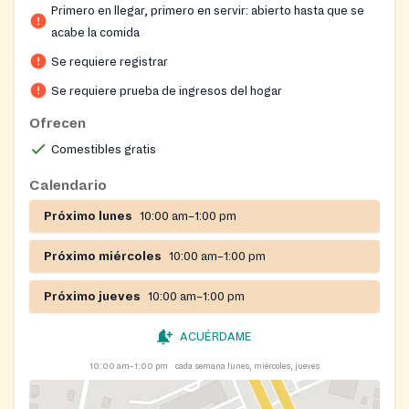
their household's ages and income. Project Life aims to
Primero en llegar, primero en servir: abierto hasta que se
bring hope, encouragement, and tangible help to
acabe la comida
neighbors facing difficult times.
Se requiere registrar
Se requiere prueba de ingresos del hogar
Ofrecen
Comestibles gratis
Calendario
Próximo lunes
10:00 am–1:00 pm
Próximo miércoles
10:00 am–1:00 pm
Próximo jueves
10:00 am–1:00 pm
ACUÉRDAME
10:00 am–1:00 pm
cada semana lunes, miércoles, jueves