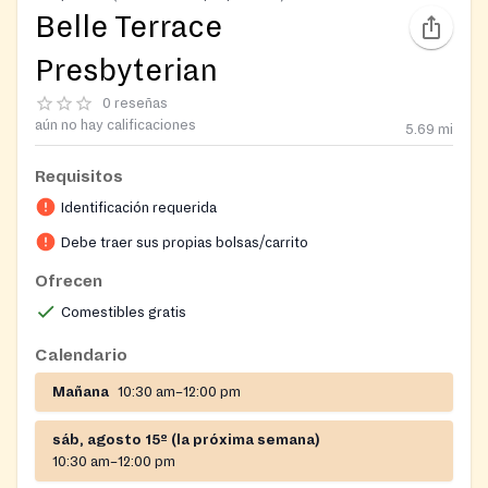
Belle Terrace
Presbyterian
0 reseñas
aún no hay calificaciones
5.69
mi
Requisitos
Identificación requerida
Debe traer sus propias bolsas/carrito
Ofrecen
Comestibles gratis
Calendario
Mañana
10:30 am–12:00 pm
sáb, agosto 15º (la próxima semana)
10:30 am–12:00 pm