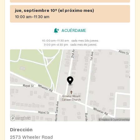
jue, septiembre 10º (el próximo mes)
10:00 am–11:30 am
ACUÉRDAME
10:00 am–11:30 am
cada mes 2do jueves
3:00 pm–4:30 pm
cada mes 4to jueves
Dirección
2573 Wheeler Road