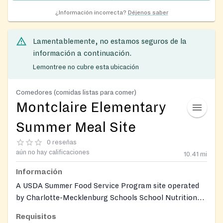
¿Información incorrecta?
Déjenos saber
Lamentablemente, no estamos seguros de la
información a continuación.
Lemontree no cubre esta ubicación
Comedores (comidas listas para comer)
Montclaire Elementary
Summer Meal Site
0 reseñas
aún no hay calificaciones
10.41
mi
Información
A USDA Summer Food Service Program site operated
by Charlotte-Mecklenburg Schools School Nutrition
Services at Montclaire Elementary School. Free,
Requisitos
nutritious breakfast and lunch meals are served on-site