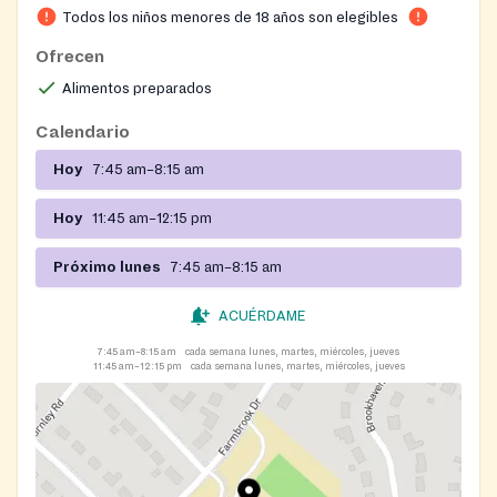
Todos los niños menores de 18 años son elegibles
to children 18 and younger during summer break. All
guests are asked to check in at the school's front
Ofrecen
office when they arrive. Meals are eaten on-site and
Alimentos preparados
there is no cost, registration, ID, or proof of income
required for any child to participate.
Calendario
Hoy
7:45 am–8:15 am
Hoy
11:45 am–12:15 pm
Próximo lunes
7:45 am–8:15 am
ACUÉRDAME
7:45 am–8:15 am
cada semana lunes, martes, miércoles, jueves
11:45 am–12:15 pm
cada semana lunes, martes, miércoles, jueves