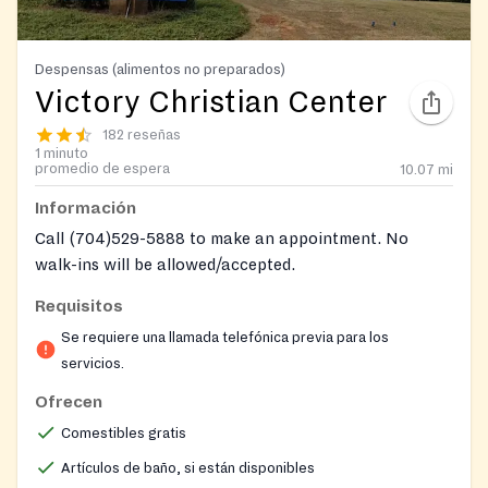
Despensas (alimentos no preparados)
Victory Christian Center
182 reseñas
1 minuto
promedio de espera
10.07
mi
Información
Call (704)529-5888 to make an appointment. No
walk-ins will be allowed/accepted.
Be sure to call 7045295888 to set up appointments
Requisitos
call on weekdays as they are cosed on weekends
Se requiere una llamada telefónica previa para los
servicios.
Ofrecen
Comestibles gratis
Artículos de baño, si están disponibles