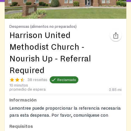
Despensas (alimentos no preparados)
Harrison United
Methodist Church -
Nourish Up - Referral
Required
38 reseñas
Reclamado
10 minutos
promedio de espera
2.85
mi
Información
Lemontree puede proporcionar la referencia necesaria
para esta despensa. Por favor, comuníquese con
nuestra línea de ayuda para obtener asistencia y
Requisitos
conseguir una referencia para una despensa de