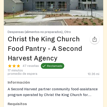
Despensas (alimentos no preparados), Otro
Christ the King Church
Food Pantry - A Second
Harvest Agency
47 reseñas
Reclamado
17 minutos
promedio de espera
10.36
mi
Información
A Second Harvest partner community food-assistance
program operated by Christ the King Church for
families in the Steele Creek and South Charlotte
Requisitos
communities.