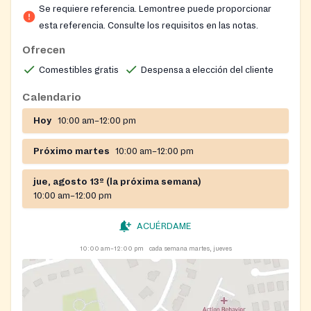
Se requiere referencia. Lemontree puede proporcionar
Nourish Up.
esta referencia. Consulte los requisitos en las notas.
Nourish Up también organiza distribuciones de
Ofrecen
alimentos temporales (“pop-up”), donde no se requiere
Comestibles gratis
Despensa a elección del cliente
referencia, identificación ni documentos financieros.
Es necesario registrarse con anticipación para estos
Calendario
eventos. Siga este enlace para ver las ubicaciones y
Hoy
10:00 am–12:00 pm
registrarse:
https://nourishup.org/foodshare/
Sitio web:
https://nourishup.org/pantries/
Próximo martes
10:00 am–12:00 pm
Requisitos: se requiere referencia, se requiere cita
jue, agosto 13º (la próxima semana)
10:00 am–12:00 pm
ACUÉRDAME
10:00 am–12:00 pm
cada semana martes, jueves