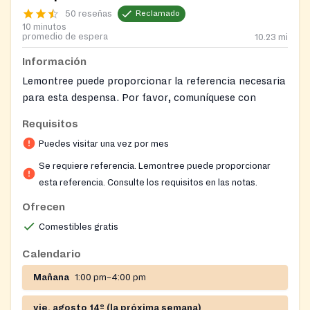
50 reseñas
Reclamado
10 minutos
promedio de espera
10.23
mi
Información
Lemontree puede proporcionar la referencia necesaria
para esta despensa. Por favor, comuníquese con
nuestra línea de ayuda para obtener asistencia y
Requisitos
conseguir una referencia para una despensa de
Puedes visitar una vez por mes
Nourish Up.
Se requiere referencia. Lemontree puede proporcionar
Nourish Up también organiza distribuciones de
esta referencia. Consulte los requisitos en las notas.
alimentos temporales (“pop-up”), donde no se requiere
Ofrecen
referencia, identificación ni documentos financieros.
Es necesario registrarse con anticipación para estos
Comestibles gratis
eventos. Siga este enlace para ver las ubicaciones y
Calendario
registrarse:
https://nourishup.org/foodshare/
Mañana
1:00 pm–4:00 pm
Sitio web:
https://nourishup.org/pantries/
vie, agosto 14º (la próxima semana)