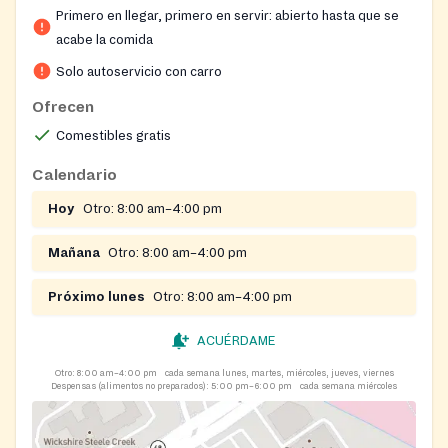
Primero en llegar, primero en servir: abierto hasta que se
acabe la comida
Solo autoservicio con carro
Ofrecen
Comestibles gratis
Calendario
Hoy
Otro:
8:00 am–4:00 pm
Mañana
Otro:
8:00 am–4:00 pm
Próximo lunes
Otro:
8:00 am–4:00 pm
ACUÉRDAME
Otro:
8:00 am–4:00 pm
cada semana lunes, martes, miércoles, jueves, viernes
Despensas (alimentos no preparados):
5:00 pm–6:00 pm
cada semana miércoles