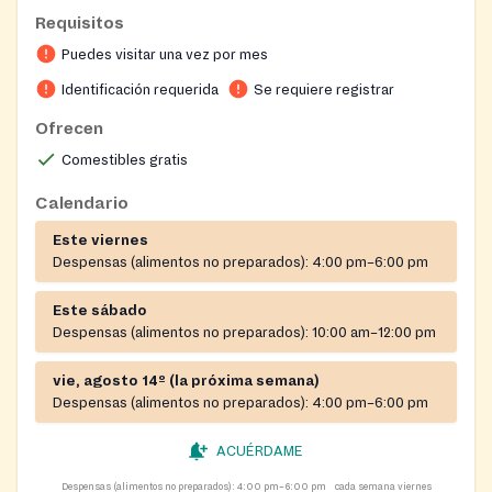
the St. Francis International School building. Entry
Requisitos
and exit are under the blue sign at 1500 St. Camillus
Puedes visitar una vez por mes
Drive.
Identificación requerida
Se requiere registrar
Ofrecen
Comestibles gratis
Calendario
Este viernes
Despensas (alimentos no preparados):
4:00 pm–6:00 pm
Este sábado
Despensas (alimentos no preparados):
10:00 am–12:00 pm
vie, agosto 14º (la próxima semana)
Despensas (alimentos no preparados):
4:00 pm–6:00 pm
ACUÉRDAME
Despensas (alimentos no preparados):
4:00 pm–6:00 pm
cada semana viernes