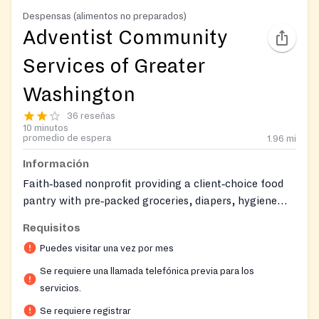
Despensas (alimentos no preparados)
Adventist Community
Services of Greater
Washington
36 reseñas
10 minutos
promedio de espera
1.96
mi
Información
Faith‑based nonprofit providing a client‑choice food
pantry with pre‑packed groceries, diapers, hygiene
items, and clothing assistance. Services are offered by
Requisitos
appointment and include case management and
Puedes visitar una vez por mes
referrals.
Se requiere una llamada telefónica previa para los
servicios.
Se requiere registrar