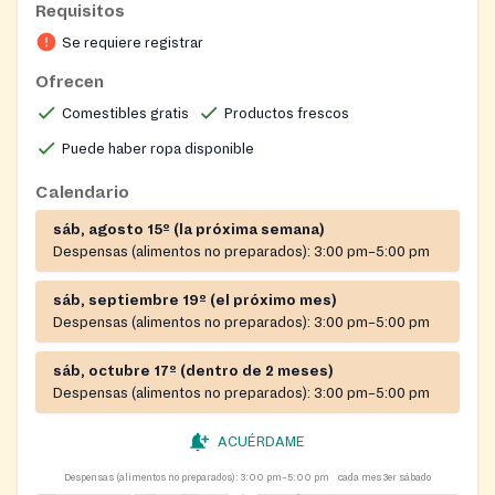
Requisitos
required to fill out a form once a year with their name,
Se requiere registrar
address, telephone number, number of persons in their
household, and email address if they have one. Gently
Ofrecen
used clothing is also available.
Comestibles gratis
Productos frescos
Puede haber ropa disponible
Calendario
sáb, agosto 15º (la próxima semana)
Despensas (alimentos no preparados):
3:00 pm–5:00 pm
sáb, septiembre 19º (el próximo mes)
Despensas (alimentos no preparados):
3:00 pm–5:00 pm
sáb, octubre 17º (dentro de 2 meses)
Despensas (alimentos no preparados):
3:00 pm–5:00 pm
ACUÉRDAME
Despensas (alimentos no preparados):
3:00 pm–5:00 pm
cada mes 3er sábado