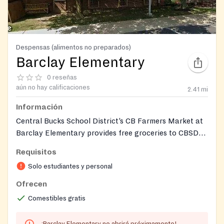
Despensas (alimentos no preparados)
Barclay Elementary
0 reseñas
aún no hay calificaciones
2.41
mi
Información
Central Bucks School District’s CB Farmers Market at
Barclay Elementary provides free groceries to CBSD
families in need, typically held twice monthly. Food
Requisitos
commonly includes dry goods, fresh produce, milk,
Solo estudiantes y personal
eggs, bread, and often frozen meat or poultry.
Ofrecen
Comestibles gratis
¡Barclay Elementary no abrirá próximamente!