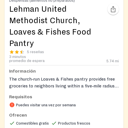
Despensas (alimentos no preparados)
Lehman United
Methodist Church,
Loaves & Fishes Food
Pantry
5 reseñas
3 minutos
promedio de espera
5.74
mi
Información
The church‑run Loaves & Fishes pantry provides free
groceries to neighbors living within a five‑mile radius
of the church. Walk‑in assistance is offered during
Requisitos
posted pantry hours.
Puedes visitar una vez por semana
Ofrecen
Comestibles gratis
Productos frescos