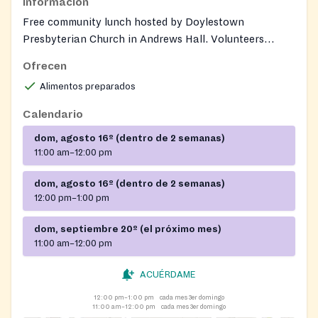
Información
Free community lunch hosted by Doylestown
Presbyterian Church in Andrews Hall. Volunteers
prepare a home‑cooked meal and serve it to anyone in
Ofrecen
the community, offering food and fellowship.
Alimentos preparados
Calendario
dom, agosto 16º (dentro de 2 semanas)
11:00 am–12:00 pm
dom, agosto 16º (dentro de 2 semanas)
12:00 pm–1:00 pm
dom, septiembre 20º (el próximo mes)
11:00 am–12:00 pm
ACUÉRDAME
12:00 pm–1:00 pm
cada mes 3er domingo
11:00 am–12:00 pm
cada mes 3er domingo