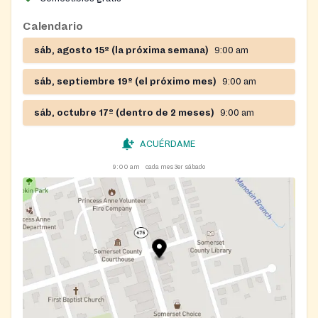
Calendario
sáb, agosto 15º (la próxima semana)
9:00 am
sáb, septiembre 19º (el próximo mes)
9:00 am
sáb, octubre 17º (dentro de 2 meses)
9:00 am
ACUÉRDAME
9:00 am
cada mes 3er sábado