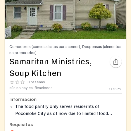
Comedores (comidas listas para comer), Despensas (alimentos
no preparados)
Samaritan Ministries,
Soup Kitchen
0 reseñas
aún no hay calificaciones
17.16
mi
Información
The food pantry only serves residernts of
Pocomoke City as of now due to limited ffood
resources.
Requisitos