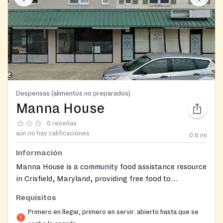
Despensas (alimentos no preparados)
Manna House
0 reseñas
aún no hay calificaciones
0.6
mi
Información
Manna House is a community food assistance resource
in Crisfield, Maryland, providing free food to
individuals and families in need. It was co-founded by
Requisitos
Hayes Diggs, Jr. as the Manna House Central Food
Primero en llegar, primero en servir: abierto hasta que se
Pantry. Walk-ins are accepted.