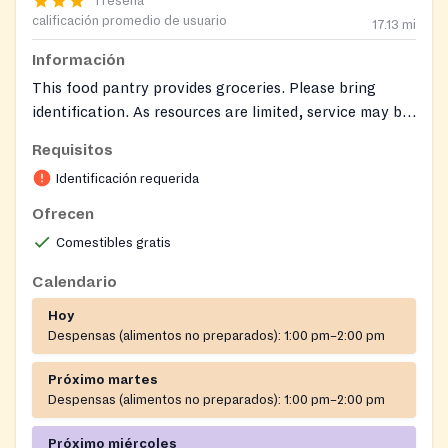
1 reseña
calificación promedio de usuario
17.13
mi
Información
This food pantry provides groceries. Please bring
identification. As resources are limited, service may be
restricted to residents of Pocomoke City. Please call
Requisitos
ahead to confirm eligibility and service area.
Identificación requerida
Ofrecen
Comestibles gratis
Calendario
Hoy
Despensas (alimentos no preparados):
1:00 pm–2:00 pm
Próximo martes
Despensas (alimentos no preparados):
1:00 pm–2:00 pm
Próximo miércoles