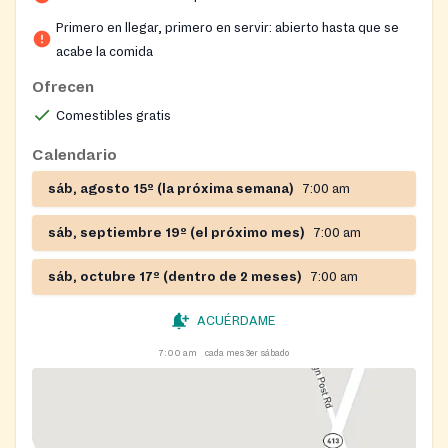
Primero en llegar, primero en servir: abierto hasta que se
acabe la comida
Ofrecen
Comestibles gratis
Calendario
sáb, agosto 15º (la próxima semana)
7:00 am
sáb, septiembre 19º (el próximo mes)
7:00 am
sáb, octubre 17º (dentro de 2 meses)
7:00 am
ACUÉRDAME
7:00 am
cada mes 3er sábado