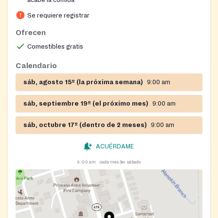
acabe la comida
Se requiere registrar
Ofrecen
Comestibles gratis
Calendario
sáb, agosto 15º (la próxima semana)
9:00 am
sáb, septiembre 19º (el próximo mes)
9:00 am
sáb, octubre 17º (dentro de 2 meses)
9:00 am
ACUÉRDAME
9:00 am
cada mes 3er sábado