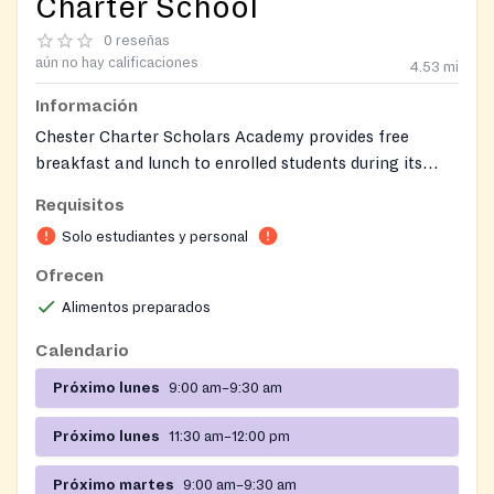
Charter School
0 reseñas
aún no hay calificaciones
4.53
mi
Información
Chester Charter Scholars Academy provides free
breakfast and lunch to enrolled students during its
summer program. Meals are prepared by Whitsons
Requisitos
Culinary Group and are served on-site at the school.
Solo estudiantes y personal
The school participates in federal child nutrition
programs. Contact the Operations Coordinator for
Ofrecen
wellness policy or meal service information.
Alimentos preparados
Calendario
Próximo lunes
9:00 am–9:30 am
Próximo lunes
11:30 am–12:00 pm
Próximo martes
9:00 am–9:30 am