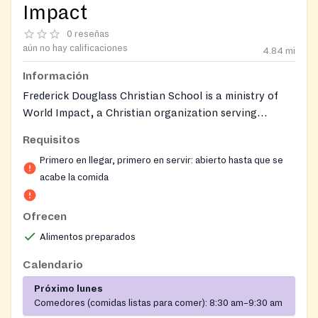
Impact
0 reseñas
aún no hay calificaciones
4.84
mi
Información
Frederick Douglass Christian School is a ministry of
World Impact, a Christian organization serving
underserved communities. The school hosts a Summer
Requisitos
Meals Program for children in partnership with
Primero en llegar, primero en servir: abierto hasta que se
Nutritional Development Services (NDS) of the
acabe la comida
Archdiocese of Philadelphia, which provides federally-
funded free breakfast and lunch meals to children
during summer months when school meals are
Ofrecen
unavailable. World Impact also provides emergency
Alimentos preparados
food, clothing, medicine, housing assistance, job
Calendario
training, and tutoring to the Chester community. The
school itself serves Pre-K through 3rd grade students
Próximo lunes
with Christ-centered education.
Comedores (comidas listas para comer):
8:30 am–9:30 am