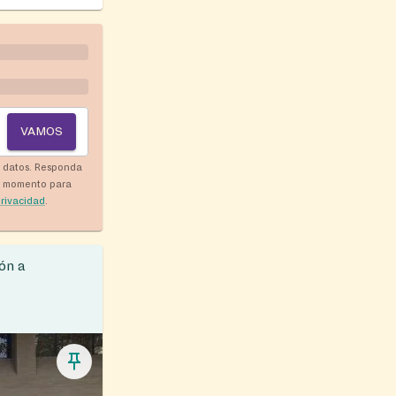
VAMOS
y datos. Responda
r momento para
privacidad
.
ón a