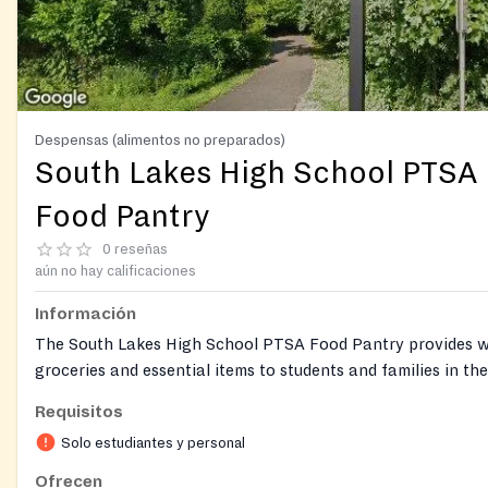
Despensas (alimentos no preparados)
South Lakes High School PTSA
Food Pantry
0 reseñas
aún no hay calificaciones
Información
The South Lakes High School PTSA Food Pantry provides 
groceries and essential items to students and families in th
pyramid. Students can shop on campus while families receiv
Requisitos
distributions at the school entrance. The pantry offers fre
Solo estudiantes y personal
toiletries, and a client‑choice selection of food items.
Ofrecen