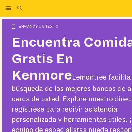
ENVÍANOS UN TEXTO
Encuentra Comid
Gratis En
Kenmore
Lemontree facilita 
búsqueda de los mejores bancos de a
cerca de usted. Explore nuestro direc
regístrese para recibir asistencia
personalizada y herramientas útiles. 
equipo de especialistas puede respo