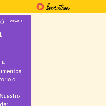
COMPARTIR
a
la
limentos
torio o
¡Nuestro
nder