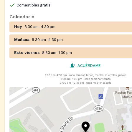
Comestibles gratis
Calendario
Hoy
8:30 am–4:30 pm
Mañana
8:30 am–4:30 pm
Este viernes
8:30 am–1:30 pm
ACUÉRDAME
8:30 am–4:30 pm
cada semana lunes, martes, miércoles, jueves
8:30 am–1:30 pm
cada semana viernes
9:00 am–12:45 pm
cada mes 1er sábado