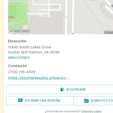
Dirección
11400 South Lakes Drive
Hunter Mill District, VA 20191
DIRECCIONES
Contacto
(703) 715-4500
https://southlakesptsa.ptboard.com/school/cm?mid=5660
ACUÉRDAME
ESCRIBIR UNA RESEÑA
SUBIR FOTO 
¿Información incorrecta?
Déjenos saber