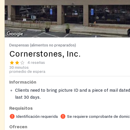
Despensas (alimentos no preparados)
Cornerstones, Inc.
4 reseñas
30 minutos
promedio de espera
Información
Clients need to bring picture ID and a piece of mail date
last 30 days.
Serves residents of 20170,20171, 20190, 20191 and 20194 and by
Requisitos
referral other zip codes in Fairfax and Loudoun County.
Identificación requerida
Se requiere comprobante de domici
Ofrecen