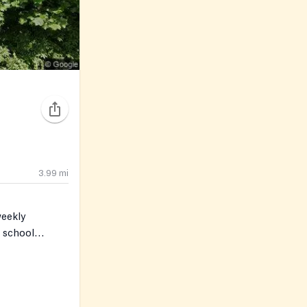
3.99
mi
weekly
e school
e curbside
sh produce,