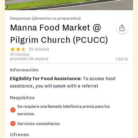
Despensas (alimentos no preparados)
Manna Food Market @
Pilgrim Church (PCUCC)
22 reseñas
10 minutos
promedio de espera
1.09
mi
Información
Eligibility for Food Assistance:
To access food
assistance, you will speak with a referral
representative. They will ask a few questions to
Requisitos
determine eligibility:
Se requiere una llamada telefónica previa para los
Are you a Montgomery County resident?
servicios.
Does your household income meet Manna's
Servicios comunitarios
eligibility guidelines?
Ofrecen