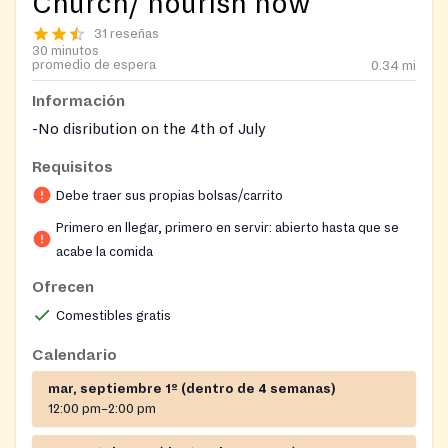
Church/ nourish now
31 reseñas
30 minutos
promedio de espera
0.34
mi
Información
-No disribution on the 4th of July
Requisitos
Debe traer sus propias bolsas/carrito
Primero en llegar, primero en servir: abierto hasta que se
acabe la comida
Ofrecen
Comestibles gratis
Calendario
mar, septiembre 1º (dentro de 4 semanas)
12:00 pm–2:00 pm