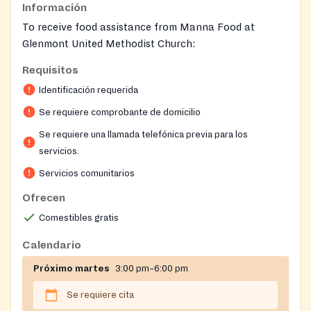
Información
To receive food assistance from Manna Food at
Glenmont United Methodist Church:
Eligibility:
Requisitos
You must be a Montgomery County resident.
Identificación requerida
Your household income must fall below what is
Se requiere comprobante de domicilio
necessary for self-sufficiency.
Scheduling an Order:
Se requiere una llamada telefónica previa para los
Please call Manna's main office at (301) 424-
servicios.
1130.
Servicios comunitarios
Calls are accepted Monday through Friday, 9:00
Ofrecen
AM to 4:00 PM.
You must call by 12:00 PM the day
before
your
Comestibles gratis
desired pick-up date to ensure your order is
Calendario
ready.
Food Pick-Up:
Próximo martes
3:00 pm–6:00 pm
Bring a photo ID that includes your current
Se requiere cita
Montgomery County address, or provide a