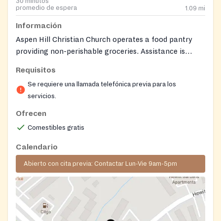
30 minutos
promedio de espera
1.09
mi
Información
Aspen Hill Christian Church operates a food pantry
providing non-perishable groceries. Assistance is
coordinated through the church office by
Requisitos
appointment. The church also engages in various
Se requiere una llamada telefónica previa para los
community outreach activities.
servicios.
Ofrecen
Comestibles gratis
Calendario
Abierto con cita previa: Contactar Lun-Vie 9am-5pm