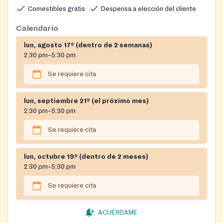
Scheduling Your Food Pick-Up:
Please call Manna at
Comestibles gratis
Despensa a elección del cliente
(301) 424-1130 during business hours: Monday through
Friday, 9:00 AM - 4:00 PM. To ensure your food order
Calendario
is ready, please call by 12:00 PM the day before your
lun, agosto 17º (dentro de 2 semanas)
desired pick-up date.
2:30 pm–5:30 pm
What to Bring for Pick-Up:
When picking up food,
Se requiere cita
you must bring a photo ID with your current
Montgomery County address, or another document
lun, septiembre 21º (el próximo mes)
verifying your county residency.
2:30 pm–5:30 pm
Rescheduling Pick-Up:
If you cannot pick up your
Se requiere cita
food on the scheduled day, please call Manna to
reschedule.
lun, octubre 19º (dentro de 2 meses)
2:30 pm–5:30 pm
Se requiere cita
ACUÉRDAME