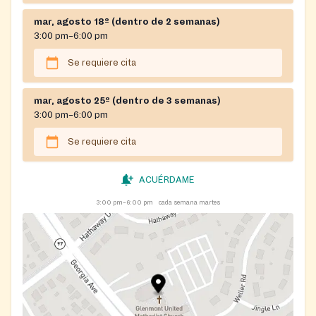
document proving your current county residency.
mar, agosto 18º (dentro de 2 semanas)
If you cannot pick up your food on the scheduled
3:00 pm–6:00 pm
day, please call Manna to reschedule.
Se requiere cita
mar, agosto 25º (dentro de 3 semanas)
3:00 pm–6:00 pm
Se requiere cita
ACUÉRDAME
3:00 pm–6:00 pm
cada semana martes