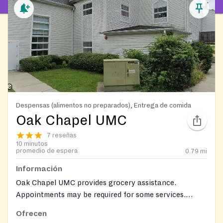
Despensas (alimentos no preparados), Entrega de comida
Oak Chapel UMC
7 reseñas
10 minutos
promedio de espera
0.79
mi
Información
Oak Chapel UMC provides grocery assistance.
Appointments may be required for some services.
Please refer to the schedule for specific program
Ofrecen
details and requirements.