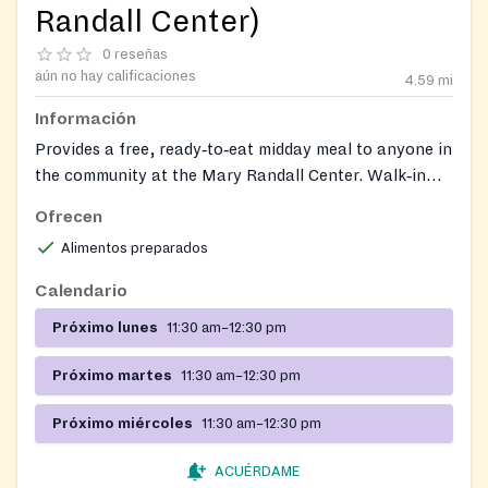
Randall Center)
0 reseñas
aún no hay calificaciones
4.59
mi
Información
Provides a free, ready‑to‑eat midday meal to anyone in
the community at the Mary Randall Center. Walk‑in
service; no documents required. Operated by Meeting
Ofrecen
Ground, which also connects guests to on‑site day
Alimentos preparados
services such as showers, laundry, mail, and case
management.
Calendario
Próximo lunes
11:30 am–12:30 pm
Próximo martes
11:30 am–12:30 pm
Próximo miércoles
11:30 am–12:30 pm
ACUÉRDAME