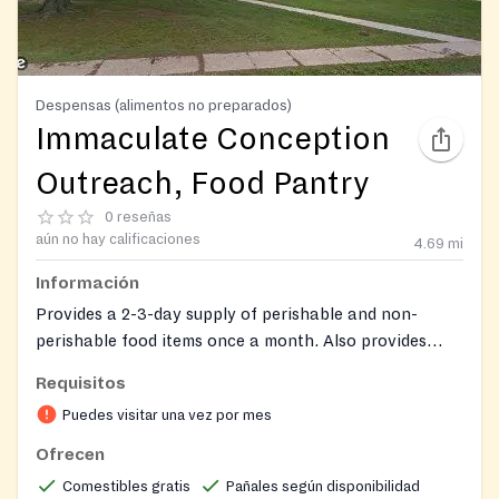
Despensas (alimentos no preparados)
Immaculate Conception
Outreach, Food Pantry
0 reseñas
aún no hay calificaciones
4.69
mi
Información
Provides a 2-3-day supply of perishable and non-
perishable food items once a month. Also provides
formula, adult supplements (e.g. Ensure), and pampers
Requisitos
when available.
Puedes visitar una vez por mes
Ofrecen
Comestibles gratis
Pañales según disponibilidad