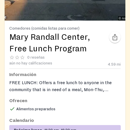
Comedores (comidas listas para comer)
Mary Randall Center,
Free Lunch Program
0 reseñas
aún no hay calificaciones
4.59
mi
Información
FREE LUNCH: Offers a free lunch to anyone in the
community that is in need of a meal, Mon-Thu,
11:30am to 12:30pm. Last lunch is served at 12:15pm.
Ofrecen
Alimentos preparados
Calendario