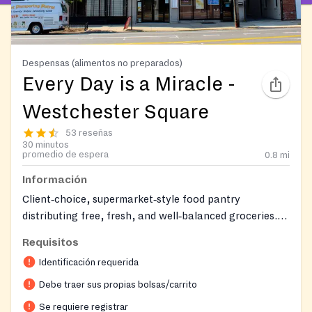
Despensas (alimentos no preparados)
Every Day is a Miracle -
Westchester Square
53 reseñas
30 minutos
promedio de espera
0.8
mi
Información
Client‑choice, supermarket‑style food pantry
distributing free, fresh, and well‑balanced groceries.
Uses an appointment system to minimize waiting while
Requisitos
allowing walk‑in on‑site registration.
Identificación requerida
https://edmnyc.org/supermarket-pantry/
Delivery Now
Available! Fresh groceries, delivered right to your door
Debe traer sus propias bolsas/carrito
— at no cost to you. This service is especially designed
Se requiere registrar