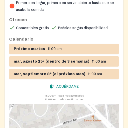
Primero en llegar, primero en servir: abierto hasta que se
acabe la comida
Ofrecen
Comestibles gratis
Pañales según disponibilidad
Calendario
Próximo martes
11:00 am
mar, agosto 25º (dentro de 3 semanas)
11:00 am
mar, septiembre 8º (el próximo mes)
11:00 am
ACUÉRDAME
11:00 am
cada mes 2do martes
11:00 am
cada mes 4to martes