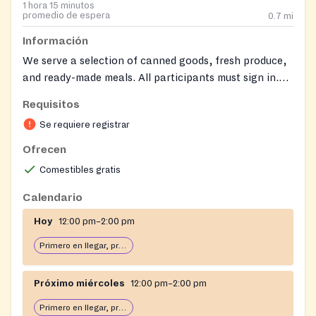
1 hora 15 minutos
promedio de espera
0.7
mi
Información
We serve a selection of canned goods, fresh produce,
and ready-made meals. All participants must sign in.
Volunteer @
https://forms.gle/a8ZFUyYCCTtYD6Pn6
Requisitos
Corner of Edison and Bruckner Blvd.
Se requiere registrar
Ofrecen
Comestibles gratis
Calendario
Hoy
12:00 pm–2:00 pm
Primero en llegar, primero en servir: abierto hasta que se acabe la comida
Próximo miércoles
12:00 pm–2:00 pm
Primero en llegar, primero en servir: abierto hasta que se acabe la comida