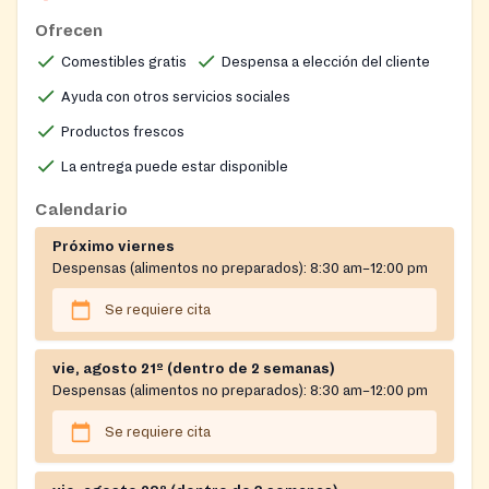
for: Expectant mothers and new parents (pregnant or
Ofrecen
with a newborn up to 2 months old), Elderly residents
(65+), and Homebound or disabled individuals
Comestibles gratis
Despensa a elección del cliente
Ayuda con otros servicios sociales
Productos frescos
La entrega puede estar disponible
Calendario
Próximo viernes
Despensas (alimentos no preparados):
8:30 am–12:00 pm
Se requiere cita
vie, agosto 21º (dentro de 2 semanas)
Despensas (alimentos no preparados):
8:30 am–12:00 pm
Se requiere cita