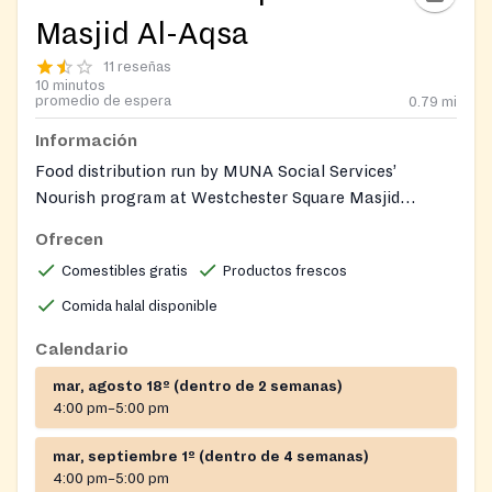
Masjid Al-Aqsa
11 reseñas
10 minutos
promedio de espera
0.79
mi
Información
Food distribution run by MUNA Social Services’
Nourish program at Westchester Square Masjid
al‑Aqsa, offering culturally appropriate groceries —
Ofrecen
including halal items and fresh produce — to
Comestibles gratis
Productos frescos
community members on a twice‑monthly schedule.
Comida halal disponible
Calendario
mar, agosto 18º (dentro de 2 semanas)
4:00 pm–5:00 pm
mar, septiembre 1º (dentro de 4 semanas)
4:00 pm–5:00 pm