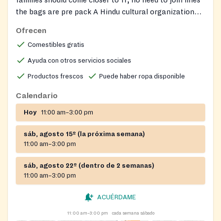
families should come closer to 11, no need to join lines
the bags are pre pack A Hindu cultural organization
that provides food assistance and spiritual teachings
Ofrecen
to needy individuals and families in the Bronx. The
Comestibles gratis
organization aims to alleviate hunger and clothing
insecurity by offering a reliable and welcoming
Ayuda con otros servicios sociales
resource where individuals and families can access
Productos frescos
Puede haber ropa disponible
nutritious food. They also distribute school supplies.
Calendario
Hoy
11:00 am–3:00 pm
sáb, agosto 15º (la próxima semana)
11:00 am–3:00 pm
sáb, agosto 22º (dentro de 2 semanas)
11:00 am–3:00 pm
ACUÉRDAME
11:00 am–3:00 pm
cada semana sábado