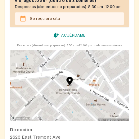
vie, agosto 28º (dentro de 3 semanas)
Despensas (alimentos no preparados):
8:30 am–12:00 pm
Se requiere cita
ACUÉRDAME
Despensas (alimentos no preparados):
8:30 am–12:00 pm
cada semana viernes
Dirección
2626 East Tremont Ave