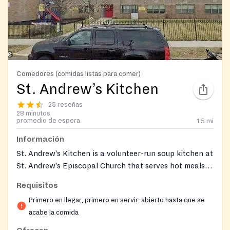
Comedores (comidas listas para comer)
St. Andrew’s Kitchen
25 reseñas
28 minutos
promedio de espera
1.5
mi
Información
St. Andrew's Kitchen is a volunteer-run soup kitchen at
St. Andrew's Episcopal Church that serves hot meals
to community members. It also hosts a food pantry in
Requisitos
collaboration with the Agatha House Foundation.
Primero en llegar, primero en servir: abierto hasta que se
Both programs operate on the 2nd and 4th Saturdays
acabe la comida
of each month. The kitchen is staffed by parishioners
and community volunteers, and new volunteers are