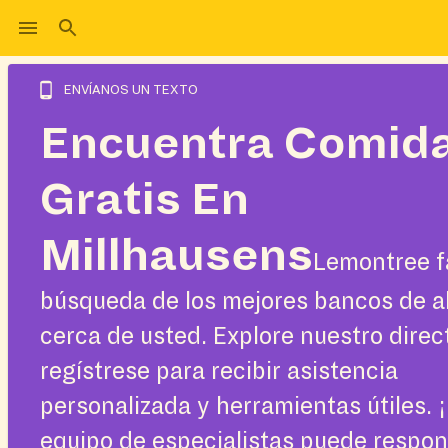
ENVÍANOS UN TEXTO
Encuentra Comid
Gratis En
Millhausens
Lemontree fa
búsqueda de los mejores bancos de a
cerca de usted. Explore nuestro direc
regístrese para recibir asistencia
personalizada y herramientas útiles. 
equipo de especialistas puede respo