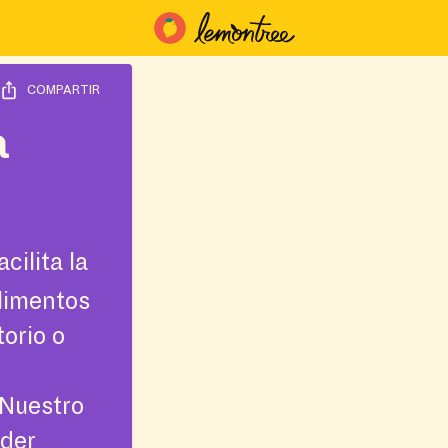
COMPARTIR
a
cilita la
limentos
torio o
¡Nuestro
nder