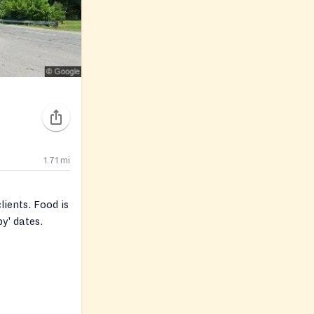
1.71
mi
lients. Food is
y' dates.