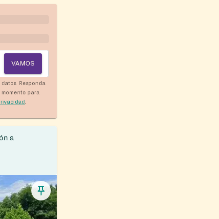
VAMOS
y datos. Responda
r momento para
privacidad
.
ón a