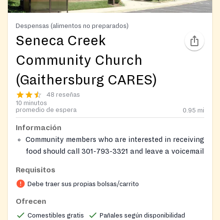
Despensas (alimentos no preparados)
Seneca Creek
Community Church
(Gaithersburg CARES)
48 reseñas
10 minutos
promedio de espera
0.95
mi
Información
Community members who are interested in receiving
food should call 301-793-3321 and leave a voicemail
including name, phone number, address, and
Requisitos
number of people in the household. A church staff
Debe traer sus propias bolsas/carrito
will call back to schedule an appointment.
Visitors will check in at the reception area and will
Ofrecen
have the opportunity to make their next
Comestibles gratis
Pañales según disponibilidad