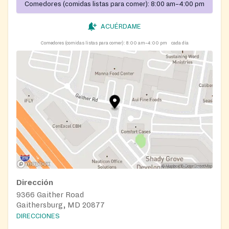
Comedores (comidas listas para comer):
8:00 am–4:00 pm
ACUÉRDAME
Comedores (comidas listas para comer):
8:00 am–4:00 pm
cada día
Dirección
9366 Gaither Road
Gaithersburg, MD 20877
DIRECCIONES