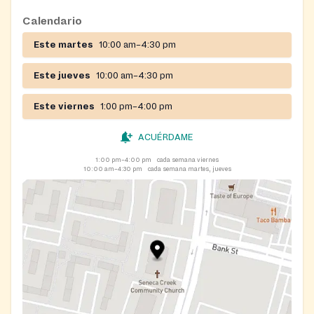
appointment.
Proxies picking up for someone else should have a
Calendario
photo of the id of the individual whom they are
Este martes
10:00 am–4:30 pm
picking up for and know his/her phone number.
Este jueves
10:00 am–4:30 pm
Este viernes
1:00 pm–4:00 pm
ACUÉRDAME
1:00 pm–4:00 pm
cada semana viernes
10:00 am–4:30 pm
cada semana martes, jueves