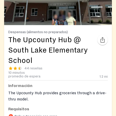
Despensas (alimentos no preparados)
The Upcounty Hub @
South Lake Elementary
School
44 reseñas
10 minutos
promedio de espera
1.2
mi
Información
The Upcounty Hub provides groceries through a drive-
thru model.
Requisitos