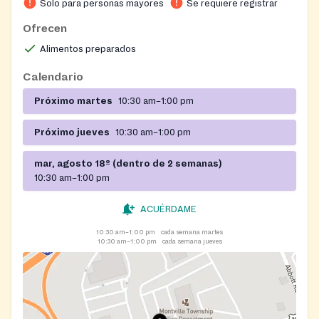
Solo para personas mayores
Se requiere registrar
participants must register with the site.
Ofrecen
Alimentos preparados
Calendario
Próximo martes
10:30 am–1:00 pm
Próximo jueves
10:30 am–1:00 pm
mar, agosto 18º (dentro de 2 semanas)
10:30 am–1:00 pm
ACUÉRDAME
10:30 am–1:00 pm
cada semana martes
10:30 am–1:00 pm
cada semana jueves