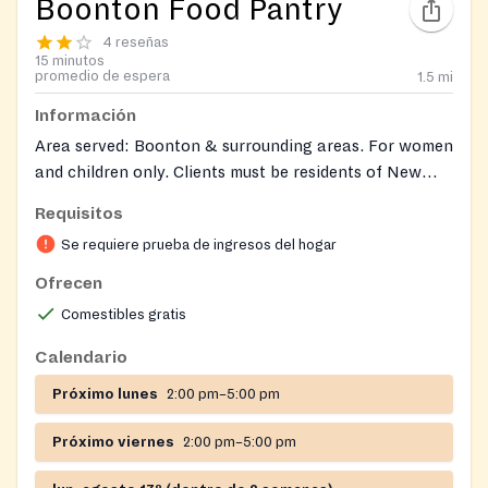
Boonton Food Pantry
4 reseñas
15 minutos
promedio de espera
1.5
mi
Información
Area served: Boonton & surrounding areas. For women
and children only. Clients must be residents of New
Jersey. Located on the second floor near the Health
Requisitos
and Construction Departments.
Se requiere prueba de ingresos del hogar
Ofrecen
Comestibles gratis
Calendario
Próximo lunes
2:00 pm–5:00 pm
Próximo viernes
2:00 pm–5:00 pm