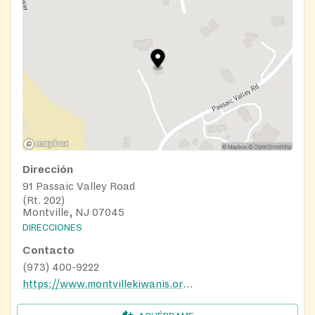
Dirección
91 Passaic Valley Road
(Rt. 202)
Montville, NJ 07045
DIRECCIONES
Contacto
(973) 400-9222
https://www.montvillekiwanis.org/food-pantry?fbclid=IwAR3MDMOYVV2eRz6rzahObPOm1rwnHiNfI7pPtP1CcAGftrvTKWBburBAGFE