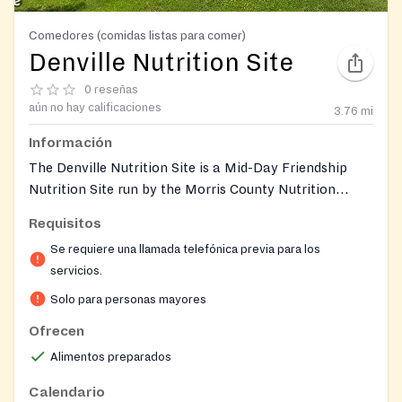
Comedores (comidas listas para comer)
Denville Nutrition Site
0 reseñas
aún no hay calificaciones
3.76
mi
Información
The Denville Nutrition Site is a Mid-Day Friendship
Nutrition Site run by the Morris County Nutrition
Project. It offers local seniors a hot, nutritious midday
Requisitos
meal alongside recreational, social, and educational
Se requiere una llamada telefónica previa para los
activities in a community setting. Participation is free,
servicios.
with a suggested two-dollar donation per meal to help
sustain the program.
Solo para personas mayores
Ofrecen
Alimentos preparados
Calendario