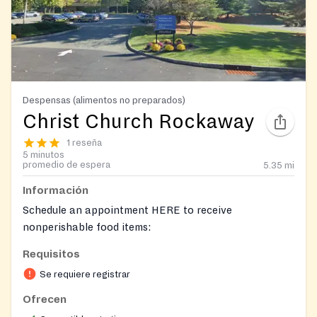
Despensas (alimentos no preparados)
Christ Church Rockaway
1 reseña
5 minutos
promedio de espera
5.35
mi
Información
Schedule an appointment HERE to receive
nonperishable food items:
https://portal.carecenternj.org/page/207?
Requisitos
returnurl=%252fpage%252f793
Se requiere registrar
Registration on website required
Ofrecen