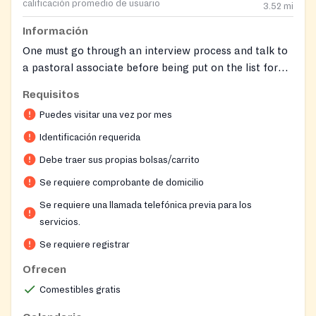
calificación promedio de usuario
3.52
mi
Información
One must go through an interview process and talk to
a pastoral associate before being put on the list for
food distribution. Therefore, you should call ahead
Requisitos
before visiting the food pantry. Services are only
Puedes visitar una vez por mes
available to residents of Parsippany.
Identificación requerida
Debe traer sus propias bolsas/carrito
Se requiere comprobante de domicilio
Se requiere una llamada telefónica previa para los
servicios.
Se requiere registrar
Ofrecen
Comestibles gratis