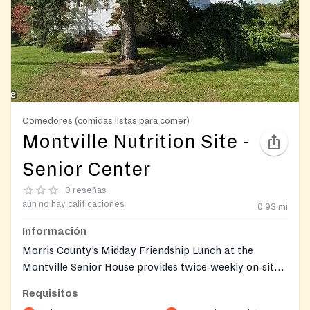
Comedores (comidas listas para comer)
Montville Nutrition Site -
Senior Center
0 reseñas
aún no hay calificaciones
0.93
mi
Información
Morris County’s Midday Friendship Lunch at the
Montville Senior House provides twice‑weekly on‑site
hot meals with social activities for older adults. Meals
Requisitos
are free with a suggested $2 donation and new