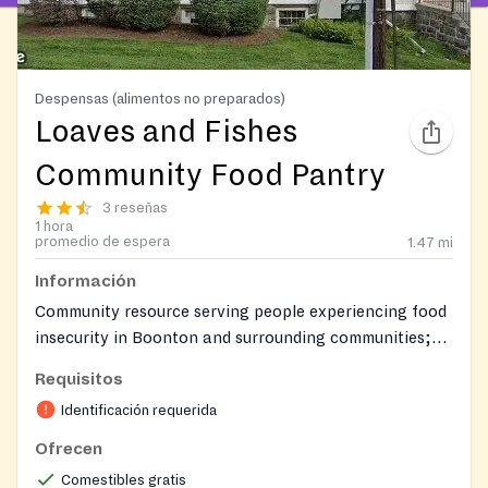
Despensas (alimentos no preparados)
Loaves and Fishes
Community Food Pantry
3 reseñas
1 hora
promedio de espera
1.47
mi
Información
Community resource serving people experiencing food
insecurity in Boonton and surrounding communities;
its mission is to encourage good nutrition, increase
Requisitos
self-sufficiency, and give hope.
Identificación requerida
Ofrecen
Comestibles gratis