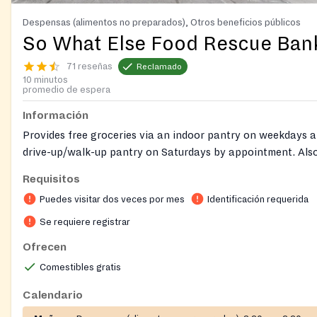
Despensas (alimentos no preparados), Otros beneficios públicos
So What Else Food Rescue Ban
71 reseñas
Reclamado
10 minutos
promedio de espera
Información
Provides free groceries via an indoor pantry on weekdays 
drive-up/walk-up pantry on Saturdays by appointment. Also
diapers, a no-cost thrift store with clothing and household 
Requisitos
Gaithersburg pop-up distributions, limited home delivery f
Puedes visitar dos veces por mes
Identificación requerida
clients, and assistance with SNAP/Medicare applications a
language support. Pantry service is for adults 18+; ID requi
Se requiere registrar
also require appointments. Clients must arrive within 15 min
Ofrecen
appointment time; early arrivals should not block main roa
Comestibles gratis
for children born between 2022 and 2026; bring parent/gua
document with child’s name and DOB; limit 2 packs per chil
Calendario
Home delivery is available for homebound individuals; email