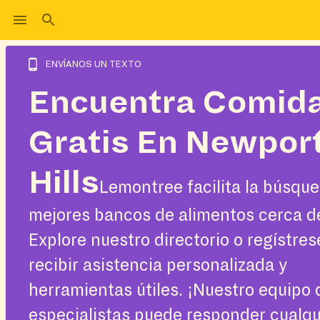
ENVÍANOS UN TEXTO
Encuentra Comid
Gratis En Newpor
Hills
Lemontree facilita la búsque
mejores bancos de alimentos cerca d
Explore nuestro directorio o regístres
recibir asistencia personalizada y
herramientas útiles. ¡Nuestro equipo 
especialistas puede responder cualqu