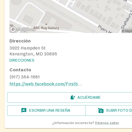
Dirección
3922 Hampden St
Kensington, MD 20895
DIRECCIONES
Contacto
(917) 364-1681
https://web.facebook.com/Firstbaptistchurchofkengar?_rdc=1&_rdr#
ACUÉRDAME
ESCRIBIR UNA RESEÑA
SUBIR FOTO 
¿Información incorrecta?
Déjenos saber