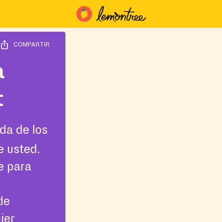
COMPARTIR
a
t
da de los
e usted.
e para
de
ier