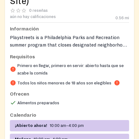
Site)
0 reseñas
aún no hay calificaciones
0.56
mi
Información
Playstreets is a Philadelphia Parks and Recreation
summer program that closes designated neighborhood
streets to vehicle traffic, turning them into safe,
Requisitos
supervised outdoor spaces where children and teens
Primero en llegar, primero en servir: abierto hasta que se
gather to play games and use provided play equipment.
acabe la comida
Free, nutritious lunches and snacks are served to
youth on site through the federally funded Summer
Todos los niños menores de 18 años son elegibles
Food Service Program.
Ofrecen
Alimentos preparados
Calendario
¡Abierto ahora!
10:00 am–4:00 pm