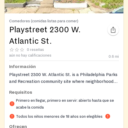
Comedores (comidas listas para comer)
Playstreet 2300 W.
Atlantic St.
0 reseñas
aún no hay calificaciones
0.6
mi
Información
Playstreet 2300 W. Atlantic St. is a Philadelphia Parks
and Recreation community site where neighborhood
volunteers close the block to vehicle traffic each
Requisitos
weekday so children in the area have a safe,
Primero en llegar, primero en servir: abierto hasta que se
supervised place to play. The site is part of the city's
acabe la comida
network of more than 400 Playstreets that pair free
outdoor play with the USDA-funded Summer Food
Todos los niños menores de 18 años son elegibles
Service Program, giving local kids a free lunch and
Ofrecen