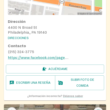
Dirección
4400 N Broad St
Philadelphia, PA 19140
DIRECCIONES
Contacto
(215) 324-3775
https://www.facebook.com/pages/First-Redemption-Evangelical-Church/115502805139171
ACUÉRDAME
SUBIR FOTO DE
ESCRIBIR UNA RESEÑA
COMIDA
¿Información incorrecta?
Déjenos saber