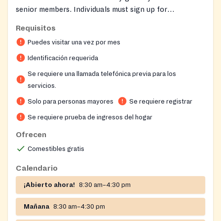
senior members. Individuals must sign up for
membership in person, providing ID and proof of
Requisitos
income. Appointments are required to receive food
Puedes visitar una vez por mes
boxes. 267) 286-1455 ext. 1454
Identificación requerida
Se requiere una llamada telefónica previa para los
servicios.
Solo para personas mayores
Se requiere registrar
Se requiere prueba de ingresos del hogar
Ofrecen
Comestibles gratis
Calendario
¡Abierto ahora!
8:30 am–4:30 pm
Mañana
8:30 am–4:30 pm