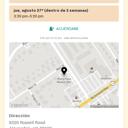
jue, agosto 27º (dentro de 3 semanas)
3:30 pm–5:20 pm
ACUÉRDAME
3:30 pm–5:20 pm
cada semana jueves
Dirección
8220 Russell Road