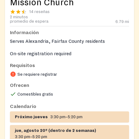
Mission Church
14 reseñas
2 minutos
promedio de espera
6.79
mi
Información
Serves Alexandria, Fairfax County residents
On-site registration required
Requisitos
Se requiere registrar
Ofrecen
Comestibles gratis
Calendario
Próximo jueves
3:30 pm–5:20 pm
jue, agosto 20º (dentro de 2 semanas)
3:30 pm–5:20 pm