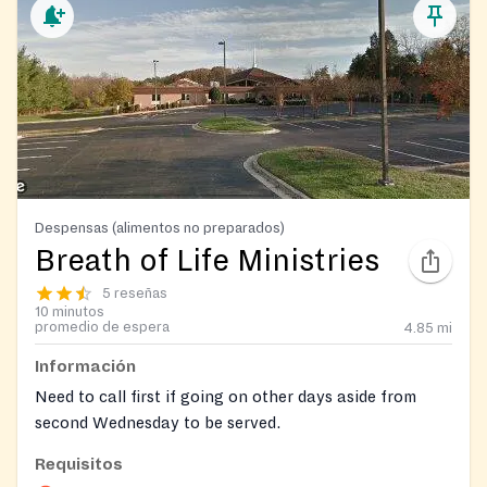
Despensas (alimentos no preparados)
Breath of Life Ministries
5 reseñas
10 minutos
promedio de espera
4.85
mi
Información
Need to call first if going on other days aside from
second Wednesday to be served.
Requisitos
Closed during 4th of July.