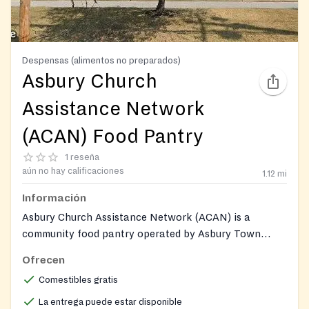
Despensas (alimentos no preparados)
Asbury Church
Assistance Network
(ACAN) Food Pantry
1 reseña
aún no hay calificaciones
1.12
mi
Información
Asbury Church Assistance Network (ACAN) is a
community food pantry operated by Asbury Town
Neck United Methodist Church, providing groceries,
Ofrecen
fresh produce, and grocery gift cards to Anne Arundel
Comestibles gratis
County residents experiencing food insecurity. ACAN
also offers food delivery to homebound individuals and
La entrega puede estar disponible