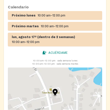
operates a Holiday Sharing program providing
Calendario
Thanksgiving and Christmas food baskets and gifts.
Próximo lunes
10:00 am–12:00 pm
Próximo martes
10:00 am–12:00 pm
lun, agosto 17º (dentro de 2 semanas)
10:00 am–12:00 pm
ACUÉRDAME
10:00 am–12:00 pm
cada semana lunes
10:00 am–12:00 pm
cada semana martes