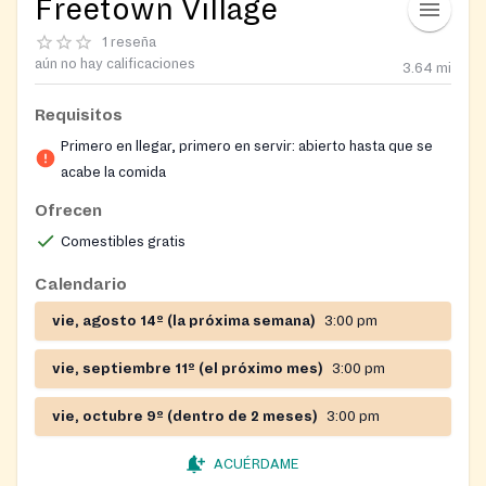
Freetown Village
1 reseña
aún no hay calificaciones
3.64
mi
Requisitos
Primero en llegar, primero en servir: abierto hasta que se
acabe la comida
Ofrecen
Comestibles gratis
Calendario
vie, agosto 14º (la próxima semana)
3:00 pm
vie, septiembre 11º (el próximo mes)
3:00 pm
vie, octubre 9º (dentro de 2 meses)
3:00 pm
ACUÉRDAME