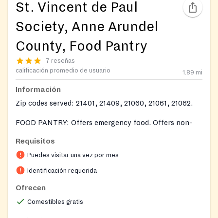
St. Vincent de Paul
Society, Anne Arundel
County, Food Pantry
7 reseñas
calificación promedio de usuario
1.89
mi
Información
Zip codes served: 21401, 21409, 21060, 21061, 21062.
FOOD PANTRY: Offers emergency food. Offers non-
perishable food items and a variety of perishable items
Requisitos
when available. Provides frozen meats, vegetables and
Puedes visitar una vez por mes
fruit when available.
Identificación requerida
Ofrecen
Comestibles gratis