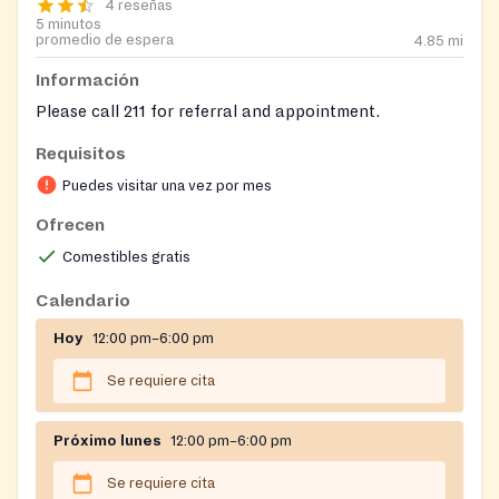
4 reseñas
5 minutos
promedio de espera
4.85
mi
Información
Please call 211 for referral and appointment.
Requisitos
Puedes visitar una vez por mes
Ofrecen
Comestibles gratis
Calendario
Hoy
12:00 pm–6:00 pm
Se requiere cita
Próximo lunes
12:00 pm–6:00 pm
Se requiere cita