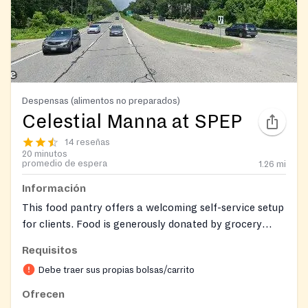
Despensas (alimentos no preparados)
Celestial Manna at SPEP
14 reseñas
20 minutos
promedio de espera
1.26
mi
Información
This food pantry offers a welcoming self-service setup
for clients. Food is generously donated by grocery
stores, often based on 'sell by' dates.
Requisitos
Debe traer sus propias bolsas/carrito
Ofrecen