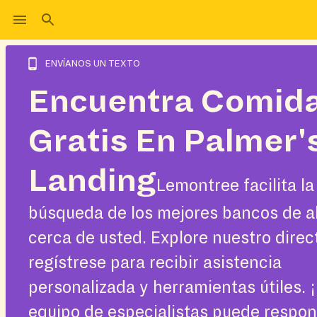
ENVÍANOS UN TEXTO
Encuentra Comid
Gratis En Palmer'
Landing
Lemontree facilita la
búsqueda de los mejores bancos de a
cerca de usted. Explore nuestro direc
regístrese para recibir asistencia
personalizada y herramientas útiles. 
equipo de especialistas puede respo