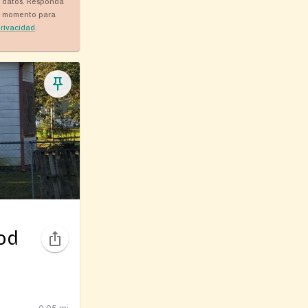
y datos. Responda
r momento para
privacidad
.
od