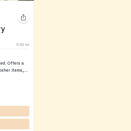
ry
0.05
mi
ed. Offers a
osher items,
nter months
 Arverne with