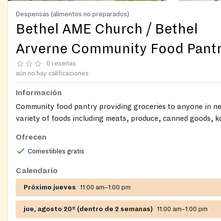
Despensas (alimentos no preparados)
Bethel AME Church / Bethel
Arverne Community Food Pant
0 reseñas
aún no hay calificaciones
Información
Community food pantry providing groceries to anyone in ne
variety of foods including meats, produce, canned goods, k
and bagels. The pantry also distributes blankets during wi
Ofrecen
and games for children. Operated by Bethel AME Church in
Comestibles gratis
a team of dedicated volunteers.
Calendario
Próximo jueves
11:00 am–1:00 pm
jue, agosto 20º (dentro de 2 semanas)
11:00 am–1:00 pm