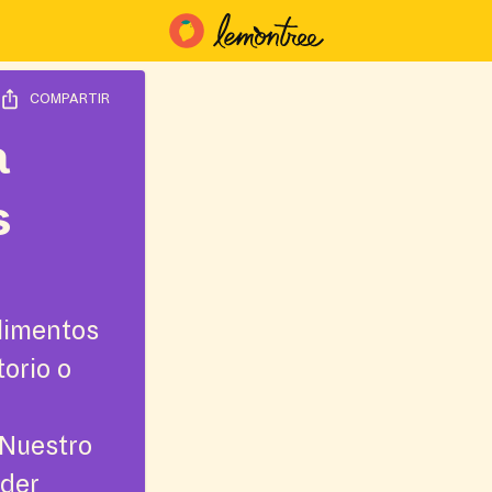
COMPARTIR
a
s
limentos
torio o
¡Nuestro
nder