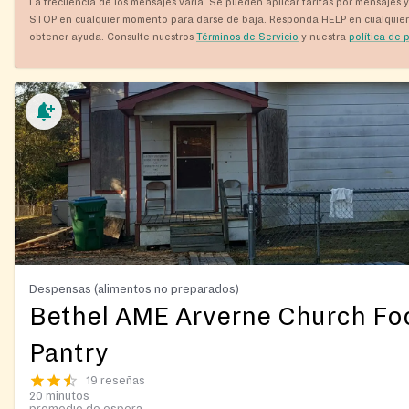
La frecuencia de los mensajes varía. Se pueden aplicar tarifas por mensajes 
STOP en cualquier momento para darse de baja. Responda HELP en cualquie
obtener ayuda. Consulte nuestros
Términos de Servicio
y nuestra
política de 
Despensas (alimentos no preparados)
Bethel AME Arverne Church Fo
Pantry
19 reseñas
20 minutos
promedio de espera