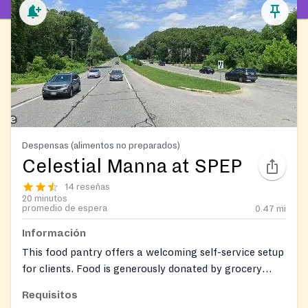
Despensas (alimentos no preparados)
Celestial Manna at SPEP
14 reseñas
20 minutos
promedio de espera
0.47
mi
Información
This food pantry offers a welcoming self-service setup
for clients. Food is generously donated by grocery
stores, often based on 'sell by' dates.
Requisitos