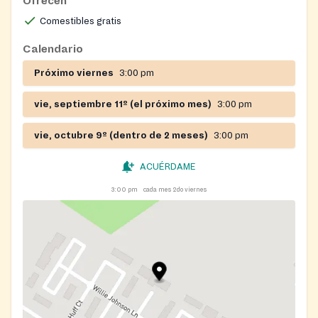
Ofrecen
Comestibles gratis
Calendario
Próximo viernes
3:00 pm
vie, septiembre 11º (el próximo mes)
3:00 pm
vie, octubre 9º (dentro de 2 meses)
3:00 pm
ACUÉRDAME
3:00 pm
cada mes 2do viernes