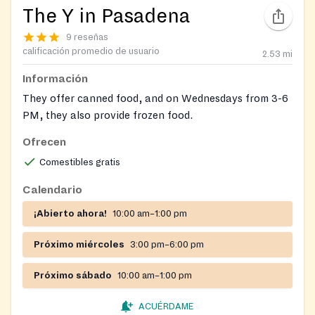
The Y in Pasadena
9 reseñas
calificación promedio de usuario
2.53
mi
Información
They offer canned food, and on Wednesdays from 3-6
PM, they also provide frozen food.
Ofrecen
Comestibles gratis
Calendario
¡Abierto ahora!
10:00 am–1:00 pm
Próximo miércoles
3:00 pm–6:00 pm
Próximo sábado
10:00 am–1:00 pm
ACUÉRDAME