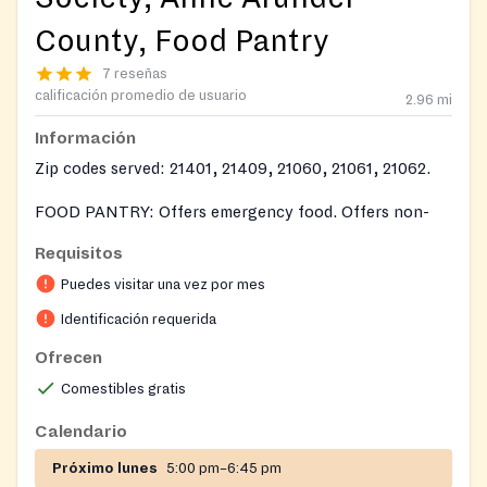
County, Food Pantry
7 reseñas
calificación promedio de usuario
2.96
mi
Información
Zip codes served: 21401, 21409, 21060, 21061, 21062.
FOOD PANTRY: Offers emergency food. Offers non-
perishable food items and a variety of perishable items
Requisitos
when available. Provides frozen meats, vegetables and
Puedes visitar una vez por mes
fruit when available.
Identificación requerida
Ofrecen
Comestibles gratis
Calendario
Próximo lunes
5:00 pm–6:45 pm