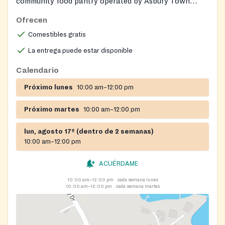
community food pantry operated by Asbury Town
Neck United Methodist Church, providing groceries,
Ofrecen
fresh produce, and grocery gift cards to Anne Arundel
Comestibles gratis
County residents experiencing food insecurity. ACAN
also offers food delivery to homebound individuals and
La entrega puede estar disponible
operates a Holiday Sharing program providing
Calendario
Thanksgiving and Christmas food baskets and gifts.
Próximo lunes
10:00 am–12:00 pm
Próximo martes
10:00 am–12:00 pm
lun, agosto 17º (dentro de 2 semanas)
10:00 am–12:00 pm
ACUÉRDAME
10:00 am–12:00 pm
cada semana lunes
10:00 am–12:00 pm
cada semana martes