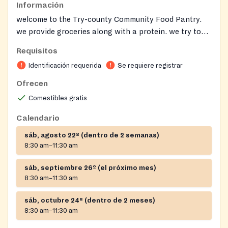
Información
welcome to the Try-county Community Food Pantry.
we provide groceries along with a protein. we try to
give fresh eggs out every month. we will also pray and
Requisitos
provides spiritual support to anyone interested. we
Identificación requerida
Se requiere registrar
have hot coffee, hot tea, and sometimes hot
chocolate while you wait.
Ofrecen
Comestibles gratis
Calendario
sáb, agosto 22º (dentro de 2 semanas)
8:30 am–11:30 am
sáb, septiembre 26º (el próximo mes)
8:30 am–11:30 am
sáb, octubre 24º (dentro de 2 meses)
8:30 am–11:30 am