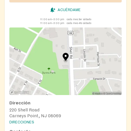
ACUÉRDAME
11:00 am–3:00 pm
cada mes 3er sábado
11:00 am–3:00 pm
cada mes 4to sábado
Dirección
220 Shell Road
Carneys Point, NJ 08069
DIRECCIONES