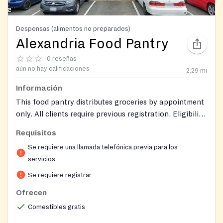
Despensas (alimentos no preparados)
Alexandria Food Pantry
0 reseñas
aún no hay calificaciones
2.29
mi
Información
This food pantry distributes groceries by appointment
only. All clients require previous registration. Eligibility
is based on TEFAP guidelines, including SNAP, TANF,
Requisitos
Medicaid, and SSI recipients, or meeting Virginia
Se requiere una llamada telefónica previa para los
TEFAP income requirements.
servicios.
Se requiere registrar
Ofrecen
Comestibles gratis