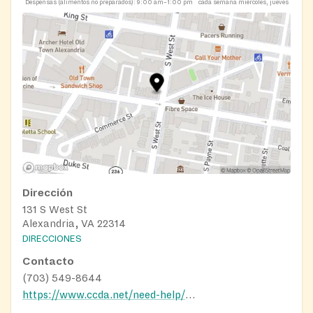
Despensas (alimentos no preparados):
9:00 am–1:00 pm
cada semana miércoles, jueves
Dirección
131 S West St
Alexandria, VA 22314
DIRECCIONES
Contacto
(703) 549-8644
https://www.ccda.net/need-help/food/food-pantries/alexandria-food-pantry/