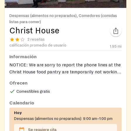
Despensas (alimentos no preparados), Comedores (comidas
listas para comer)
Christ House
2 reseñas
calificación promedio de usuario
1.95
mi
Información
NOTICE: We are sorry to report the phone lines at the
Christ House food pantry are temporarily not working.
If you know the individual you are trying to reach,
Ofrecen
please email them directly. If you do not know the
Comestibles gratis
name of the person, please email
StLucyProject-
CH@ccda.net
or
aniliza.juan@ccda.net
.
Calendario
Hoy
Despensas (alimentos no preparados):
9:00 am–1:00 pm
Se requiere cita