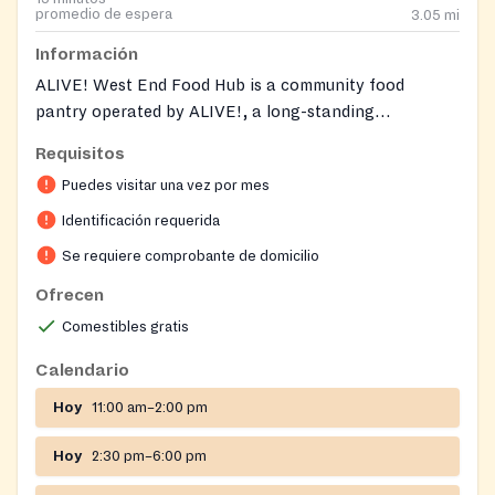
promedio de espera
3.05
mi
Información
ALIVE! West End Food Hub is a community food
pantry operated by ALIVE!, a long-standing
Alexandria nonprofit, serving City of Alexandria
Requisitos
residents in a welcoming, dignified setting. The hub
Puedes visitar una vez por mes
provides free groceries alongside personal care items,
cleaning supplies, and school supplies, and connects
Identificación requerida
neighbors with other ALIVE! programs such as rental
Se requiere comprobante de domicilio
and emergency financial assistance, SNAP enrollment
Ofrecen
help, housing referrals, childcare resources, and
immigration or legal services. Volunteers and staff are
Comestibles gratis
on hand to answer questions and help clients navigate
Calendario
additional supports during their visit.
Hoy
11:00 am–2:00 pm
Hoy
2:30 pm–6:00 pm