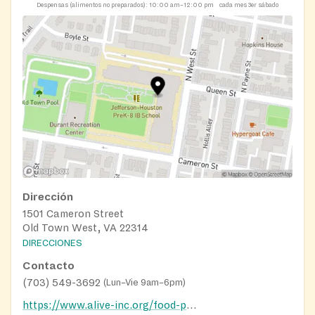
Despensas (alimentos no preparados):
10:00 am–12:00 pm
cada mes 3er sábado
Dirección
1501 Cameron Street
Old Town West, VA 22314
DIRECCIONES
Contacto
(703) 549-3692
(
Lun–Vie 9am–6pm
)
https://www.alive-inc.org/food-program-in-alexandria-virginia/