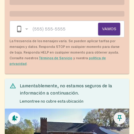
VAMOS
La frecuencia de los mensajes varía. Se pueden aplicar tarifas por
mensajes y datos. Responda STOP en cualquier momento para darse
de baja. Responda HELP en cualquier momento para obtener ayuda.
Consulte nuestros
Términos de Servicio
y nuestra
política de
privacidad
.
Lamentablemente, no estamos seguros de la
información a continuación.
Lemontree no cubre esta ubicación