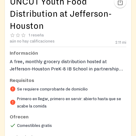
UNCUT Youth Food
Distribution at Jefferson-
Houston
1 reseña
aún no hay calificaciones
2.11
mi
Información
A free, monthly grocery distribution hosted at
Jefferson-Houston PreK-8 IB School in partnership
with ALIVE!, UNCUT Youth, and the Capital Area Food
Requisitos
Bank. The program distributes bags of groceries
Se requiere comprobante de domicilio
including fresh produce to City of Alexandria residents.
Drive-up and walk-up service is available at the
Primero en llegar, primero en servir: abierto hasta que se
school's bus loading zone behind the building. The
acabe la comida
school sits in the historic Parker Gray neighborhood
Ofrecen
and serves as a walkable community hub, with the
Comestibles gratis
food distribution providing a welcoming, neighborly
touchpoint for area families experiencing food