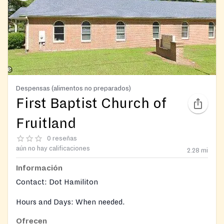
Despensas (alimentos no preparados)
First Baptist Church of
Fruitland
0 reseñas
aún no hay calificaciones
2.28
mi
Información
Contact: Dot Hamiliton
Hours and Days: When needed.
Ofrecen
Mondays we also serve a takeout lunch and