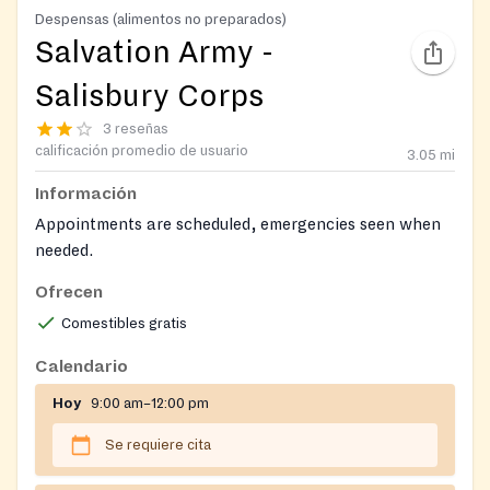
Despensas (alimentos no preparados)
Salvation Army -
Salisbury Corps
3 reseñas
calificación promedio de usuario
3.05
mi
Información
Appointments are scheduled, emergencies seen when
needed.
Ofrecen
Comestibles gratis
Calendario
Hoy
9:00 am–12:00 pm
Se requiere cita