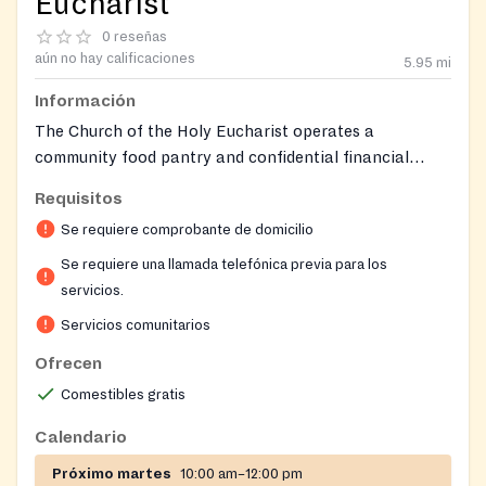
Eucharist
0 reseñas
aún no hay calificaciones
5.95
mi
Información
The Church of the Holy Eucharist operates a
community food pantry and confidential financial
assistance program through its Saint Vincent de Paul
Requisitos
Society ministry. The food pantry helps households
Se requiere comprobante de domicilio
facing hardship in the surrounding communities, with
groceries distributed by parish volunteers from a
Se requiere una llamada telefónica previa para los
dedicated entrance at the church. Clients call the
servicios.
Saint Vincent de Paul hotline to request help, and a
Servicios comunitarios
volunteer returns calls within 24 hours. Donations of
Ofrecen
food and money are welcomed to keep the pantry
stocked and serving local families in need.
Comestibles gratis
Calendario
Próximo martes
10:00 am–12:00 pm