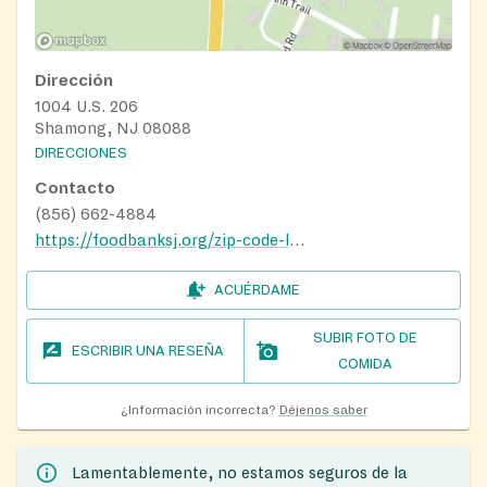
Dirección
1004 U.S. 206
Shamong, NJ 08088
DIRECCIONES
Contacto
(856) 662-4884
https://foodbanksj.org/zip-code-locator/#1645193270452-8f838b7b-9987
ACUÉRDAME
SUBIR FOTO DE
ESCRIBIR UNA RESEÑA
COMIDA
¿Información incorrecta?
Déjenos saber
Lamentablemente, no estamos seguros de la