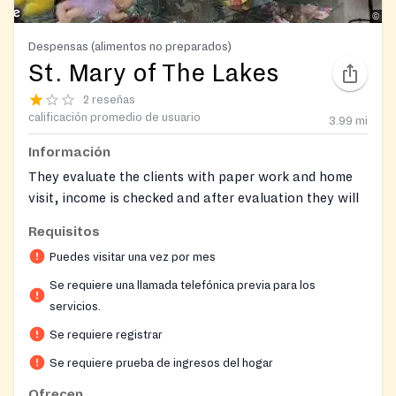
Despensas (alimentos no preparados)
St. Mary of The Lakes
2 reseñas
calificación promedio de usuario
3.99
mi
Información
They evaluate the clients with paper work and home
visit, income is checked and after evaluation they will
get appointment to get the food.
Requisitos
Browns Mills, Medford, Medford Lakes, Pemberton
Puedes visitar una vez por mes
residents only
Se requiere una llamada telefónica previa para los
servicios.
On-site registration required
Se requiere registrar
Se requiere prueba de ingresos del hogar
Ofrecen