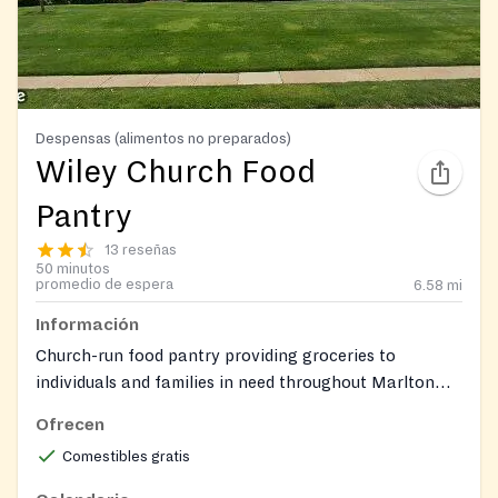
Despensas (alimentos no preparados)
Wiley Church Food
Pantry
13 reseñas
50 minutos
promedio de espera
6.58
mi
Información
Church-run food pantry providing groceries to
individuals and families in need throughout Marlton
and the surrounding South Jersey area. Offers a
Ofrecen
variety of staple items, including fresh produce,
Comestibles gratis
canned goods, and frozen proteins. The pantry serves
clients with dignity and confidentiality and welcomes