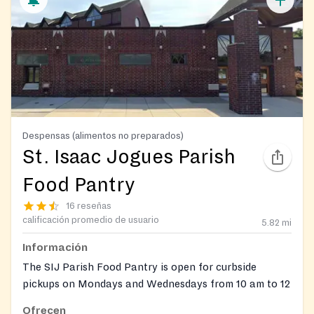
Despensas (alimentos no preparados)
St. Isaac Jogues Parish
Food Pantry
16 reseñas
calificación promedio de usuario
5.82
mi
Información
The SIJ Parish Food Pantry is open for curbside
pickups on Mondays and Wednesdays from 10 am to 12
pm (noon)
Ofrecen