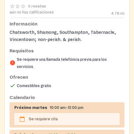
0 reseñas
aún no hay calificaciones
4.78
mi
Información
Chatsworth, Shamong, Southampton, Tabernacle,
Vincentown; non-perish. & perish.
Requisitos
Se requiere una llamada telefónica previa para los
servicios.
Ofrecen
Comestibles gratis
Calendario
Próximo martes
10:00 am–12:00 pm
Se requiere cita