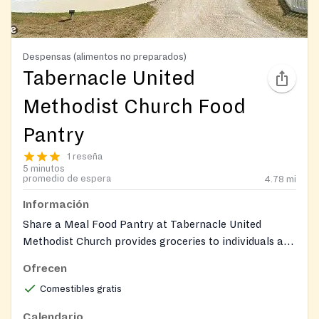
Despensas (alimentos no preparados)
Tabernacle United
Methodist Church Food
Pantry
1 reseña
5 minutos
promedio de espera
4.78
mi
Información
Share a Meal Food Pantry at Tabernacle United
Methodist Church provides groceries to individuals and
families in Tabernacle and neighboring communities.
Ofrecen
The pantry also accepts donations of diapers and
Comestibles gratis
wipes to support families with babies. Call the pantry
directly for current information.
Calendario