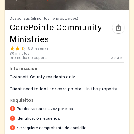
Despensas (alimentos no preparados)
CarePointe Community
Ministries
88 reseñas
30 minutos
promedio de espera
3.84
mi
Información
Gwinnett County residents only
Client need to look for care pointe - In the property
there is an entrance door with blue awning on it.
Requisitos
Clients are required to enter and check in and a valid
Puedes visitar una vez por mes
photo ID and proof of address are required to register
Identificación requerida
and be served at CarePointe.
Se requiere comprobante de domicilio