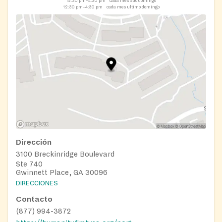
12:30 pm–4:30 pm
cada mes 2do domingo
12:30 pm–4:30 pm
cada mes ultimo domingo
Dirección
3100 Breckinridge Boulevard
Ste 740
Gwinnett Place, GA 30096
DIRECCIONES
Contacto
(877) 994-3872