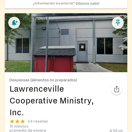
¿Información incorrecta?
Déjenos saber
Despensas (alimentos no preparados)
Lawrenceville
Cooperative Ministry,
Inc.
54 reseñas
10 minutos
promedio de espera
4.05
mi