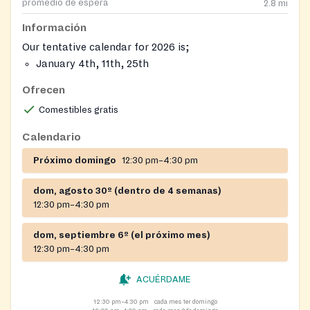
promedio de espera
2.8
mi
Información
Our tentative calendar for 2026 is;
January 4th, 11th, 25th
February 1st, 8th, 22nd
Ofrecen
March 1st, 8th, 15th, 29th
Comestibles gratis
April 12th, 19th, 26th
May 3rd, 10th, 17th, 31st
Calendario
June 7th, 14th, 28th
Próximo domingo
12:30 pm–4:30 pm
July 12th, 19th, 26th
August 9th, 16th, 23rd, 30th
dom, agosto 30º (dentro de 4 semanas)
September 13th, 20th, 27th,
12:30 pm–4:30 pm
October 4th, 18th, 25th
November 8th, 15th, 22nd
dom, septiembre 6º (el próximo mes)
December 6th, 13th
12:30 pm–4:30 pm
ACUÉRDAME
12:30 pm–4:30 pm
cada mes 1er domingo