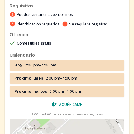
Requisitos
On-site registration required
Puedes visitar una vez por mes
Identificación requerida
Se requiere registrar
Ofrecen
Comestibles gratis
Calendario
Hoy
2:00 pm–4:00 pm
Próximo lunes
2:00 pm–4:00 pm
Próximo martes
2:00 pm–4:00 pm
ACUÉRDAME
2:00 pm–4:00 pm
cada semana lunes, martes, jueves