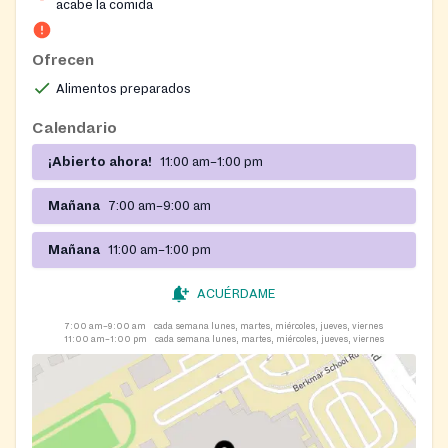
acabe la comida
also distributes fresh produce, pantry items, and meat
through additional community distributions. Adults
with disabilities ages 19 and older may also be eligible.
Ofrecen
Marlene Findley (770) 806-3700 5/21/2026 8/4/2026
Alimentos preparados
Calendario
¡Abierto ahora!
11:00 am–1:00 pm
Mañana
7:00 am–9:00 am
Mañana
11:00 am–1:00 pm
ACUÉRDAME
7:00 am–9:00 am
cada semana lunes, martes, miércoles, jueves, viernes
11:00 am–1:00 pm
cada semana lunes, martes, miércoles, jueves, viernes