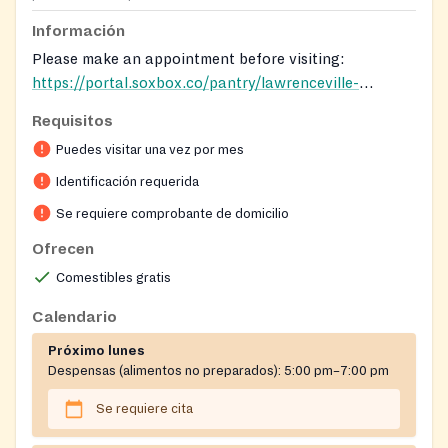
Información
Please make an appointment before visiting:
https://portal.soxbox.co/pantry/lawrenceville-
cooperative-ministry
. ID is required for adults and birth
Requisitos
certificates for children in the household.
Puedes visitar una vez por mes
Identificación requerida
Se requiere comprobante de domicilio
Ofrecen
Comestibles gratis
Calendario
Próximo lunes
Despensas (alimentos no preparados):
5:00 pm–7:00 pm
Se requiere cita