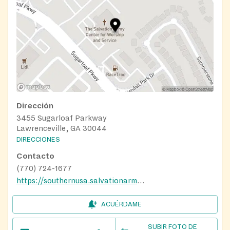
Dirección
3455 Sugarloaf Parkway
Lawrenceville, GA 30044
DIRECCIONES
Contacto
(770) 724-1677
https://southernusa.salvationarmy.org/gwinnett/hunger-relief
ACUÉRDAME
SUBIR FOTO DE