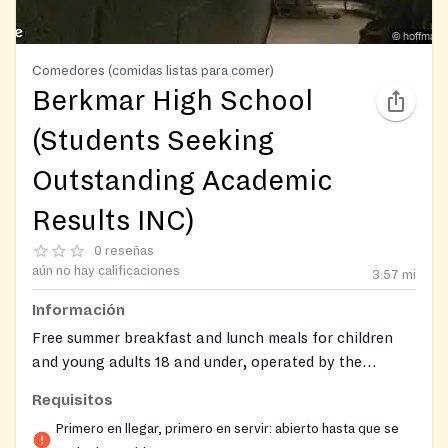
Comedores (comidas listas para comer)
Berkmar High School
(Students Seeking
Outstanding Academic
Results INC)
0 reseñas
aún no hay calificaciones
3.57
mi
Información
Free summer breakfast and lunch meals for children
and young adults 18 and under, operated by the
nonprofit Students Seeking Outstanding Academic
Requisitos
Results INC (SSOAR) at Berkmar High School. All
Primero en llegar, primero en servir: abierto hasta que se
meals must be consumed on-site. The organization