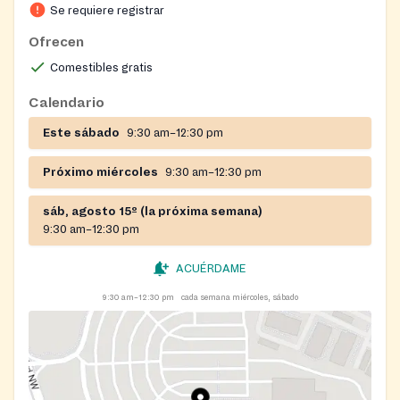
CarePointe Food Pantry is open to customers on
Se requiere registrar
Wednesdays and Saturdays from 9:30 a.m. to 4:30
Ofrecen
p.m. m. to 12:30 p.m. m.
Comestibles gratis
Visit
https://crosspointechurch.com/carepointe/
for
complete details, directions, holiday closures, and a
Calendario
list of items you can donate.
Este sábado
9:30 am–12:30 pm
Call (678) 802-7233 to confirm holiday and inclement
Próximo miércoles
9:30 am–12:30 pm
weather closures.
sáb, agosto 15º (la próxima semana)
9:30 am–12:30 pm
ACUÉRDAME
9:30 am–12:30 pm
cada semana miércoles, sábado