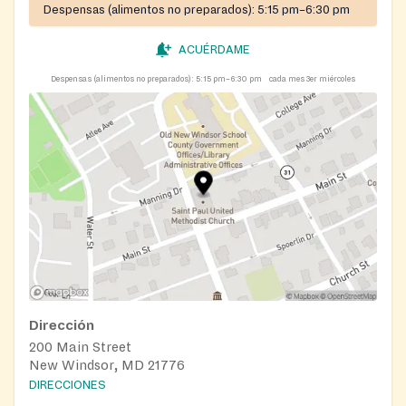
Despensas (alimentos no preparados):
5:15 pm–6:30 pm
ACUÉRDAME
Despensas (alimentos no preparados):
5:15 pm–6:30 pm
cada mes 3er miércoles
Dirección
200 Main Street
New Windsor, MD 21776
DIRECCIONES