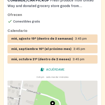
CURBSIDE/CAR PICKUP
Fresh produce from United
Way and donated grocery store goods from
Westminster Rescue mission.
Ofrecen
Comestibles gratis
Calendario
mié, agosto 19º (dentro de 2 semanas)
3:45 pm
mié, septiembre 16º (el próximo mes)
3:45 pm
mié, octubre 21º (dentro de 2 meses)
3:45 pm
ACUÉRDAME
3:45 pm
cada mes 3er miércoles