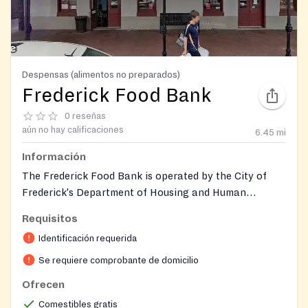
Despensas (alimentos no preparados)
Frederick Food Bank
0 reseñas
aún no hay calificaciones
6.45
mi
Información
The Frederick Food Bank is operated by the City of
Frederick's Department of Housing and Human
Services. It provides a three- to five-day supply of
Requisitos
nutritious groceries to individuals and families facing
Identificación requerida
economic hardship, serving between 600 and 800
households each month. The program serves very low-
Se requiere comprobante de domicilio
income to moderate-income residents and operates as
Ofrecen
a nondiscriminatory program following USDA
Comestibles gratis
guidelines. Two locations serve the community: the