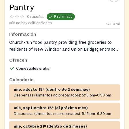
Pantry
0 reseñas
Reclamado
aún no hay calificaciones
12.09
mi
Información
Church-run food pantry providing free groceries to
residents of New Windsor and Union Bridge; entrance
via High Street.
Ofrecen
Comestibles gratis
Calendario
mié, agosto 19º (dentro de 2 semanas)
Despensas (alimentos no preparados):
5:15 pm–6:30 pm
mié, septiembre 16º (el próximo mes)
Despensas (alimentos no preparados):
5:15 pm–6:30 pm
mié, octubre 21º (dentro de 2 meses)