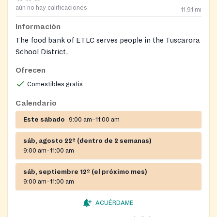
aún no hay calificaciones
11.91
mi
Información
The food bank of ETLC serves people in the Tuscarora
School District.
Ofrecen
https://www.facebook.com/emmanueltrinitylutheran
Comestibles gratis
Calendario
Este sábado
9:00 am–11:00 am
sáb, agosto 22º (dentro de 2 semanas)
9:00 am–11:00 am
sáb, septiembre 12º (el próximo mes)
9:00 am–11:00 am
ACUÉRDAME