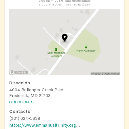
9:00 am–11:00 am
cada mes 2do sábado
9:00 am–11:00 am
cada mes 4to sábado
Dirección
4004 Ballenger Creek Pike
Frederick, MD 21703
DIRECCIONES
Contacto
(301) 624-5838
https://www.emmanueltrinity.org/foodbank