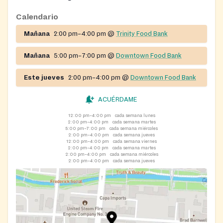
Downtown Food Bank and the Trinity Food Bank. The
Calendario
department also offers the Frederick Community Table
Mañana
2:00 pm–4:00 pm
@
Trinity Food Bank
(community meal program), health care, housing
support, and other social services.
Mañana
5:00 pm–7:00 pm
@
Downtown Food Bank
Este jueves
2:00 pm–4:00 pm
@
Downtown Food Bank
ACUÉRDAME
12:00 pm–4:00 pm
cada semana lunes
2:00 pm–4:00 pm
cada semana martes
5:00 pm–7:00 pm
cada semana miércoles
2:00 pm–4:00 pm
cada semana jueves
12:00 pm–4:00 pm
cada semana viernes
2:00 pm–4:00 pm
cada semana martes
2:00 pm–4:00 pm
cada semana miércoles
2:00 pm–4:00 pm
cada semana jueves