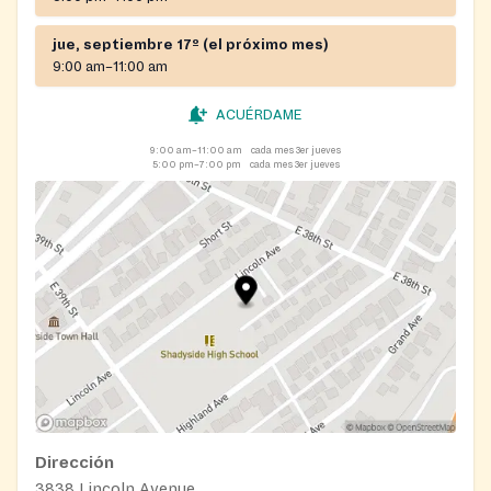
jue, septiembre 17º (el próximo mes)
9:00 am–11:00 am
ACUÉRDAME
9:00 am–11:00 am
cada mes 3er jueves
5:00 pm–7:00 pm
cada mes 3er jueves
Dirección
3838 Lincoln Avenue