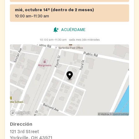
mié, octubre 14º (dentro de 2 meses)
10:00 am–11:30 am
ACUÉRDAME
10:00 am–11:30 am
cada mes 2do miércoles
Dirección
121 3rd Street
Yorkville, OH 43971