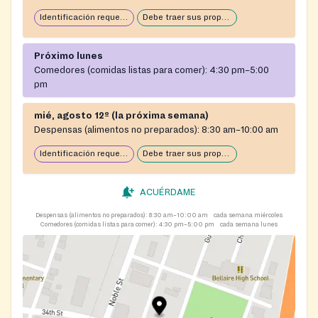
Identificación requerida
Debe traer sus propias bolsas/carrito
Próximo lunes
Comedores (comidas listas para comer):
4:30 pm–5:00
pm
mié, agosto 12º (la próxima semana)
Despensas (alimentos no preparados):
8:30 am–10:00 am
Identificación requerida
Debe traer sus propias bolsas/carrito
ACUÉRDAME
Despensas (alimentos no preparados):
8:30 am–10:00 am
cada semana miércoles
Comedores (comidas listas para comer):
4:30 pm–5:00 pm
cada semana lunes