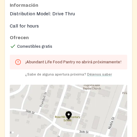
Información
Distribution Model: Drive Thru
Call for hours
Ofrecen
https://www.facebook.com/BellaireChristianChurchBCC/
Comestibles gratis
¡Abundant Life Food Pantry no abrirá próximamente!
¿Sabe de alguna apertura próxima?
Déjenos saber