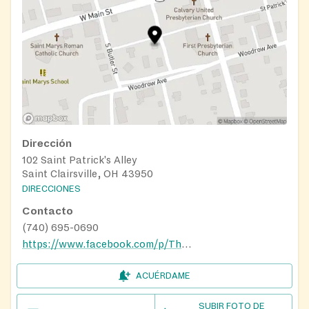
Dirección
102 Saint Patrick's Alley
Saint Clairsville, OH 43950
DIRECCIONES
Contacto
(740) 695-0690
https://www.facebook.com/p/The-Food-Pantry-of-St-Clairsville-100085586328505/
ACUÉRDAME
SUBIR FOTO DE