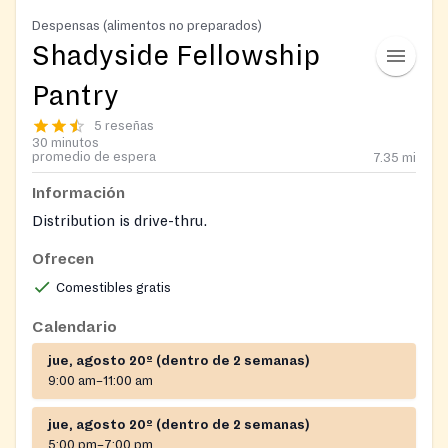
Despensas (alimentos no preparados)
Shadyside Fellowship
Pantry
5 reseñas
30 minutos
promedio de espera
7.35
mi
Información
Distribution is drive-thru.
Ofrecen
Comestibles gratis
Calendario
jue, agosto 20º (dentro de 2 semanas)
9:00 am–11:00 am
jue, agosto 20º (dentro de 2 semanas)
5:00 pm–7:00 pm