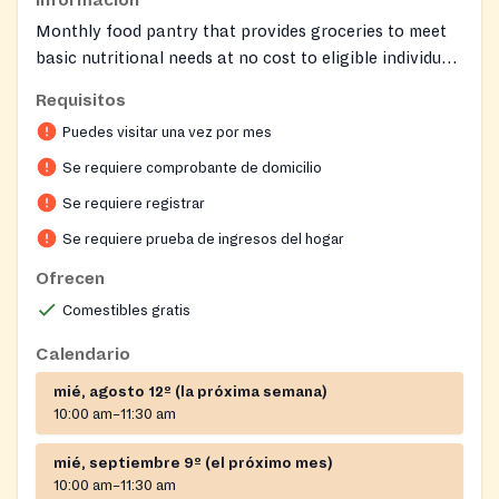
Monthly food pantry that provides groceries to meet
basic nutritional needs at no cost to eligible individuals
and families. Also operates a seasonal free produce
Requisitos
market.
Puedes visitar una vez por mes
Se requiere comprobante de domicilio
Se requiere registrar
Se requiere prueba de ingresos del hogar
Ofrecen
Comestibles gratis
Calendario
mié, agosto 12º (la próxima semana)
10:00 am–11:30 am
mié, septiembre 9º (el próximo mes)
10:00 am–11:30 am