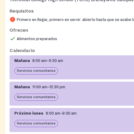
Chester County Intermediate Unit. Free breakfast and lunc
Requisitos
served to children and teens 18 and under during the summ
Primero en llegar, primero en servir: abierto hasta que se acabe 
is out of session. No application or enrollment is required t
meals. To find other summer meal sites, families can call 21
Ofrecen
877877, or use the RangeAPP.
Alimentos preparados
Calendario
Mañana
8:00 am–9:30 am
Servicios comunitarios
Mañana
11:00 am–12:30 pm
Servicios comunitarios
Próximo lunes
8:00 am–9:30 am
Servicios comunitarios