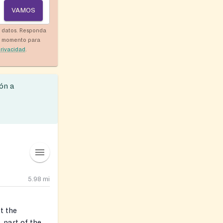
VAMOS
y datos. Responda
r momento para
privacidad
.
ón a
5.98
mi
t the
 part of the