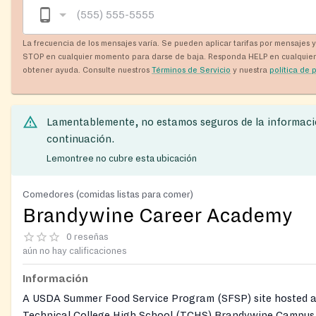
La frecuencia de los mensajes varía. Se pueden aplicar tarifas por mensajes 
STOP en cualquier momento para darse de baja. Responda HELP en cualquie
obtener ayuda. Consulte nuestros
Términos de Servicio
y nuestra
política de 
Lamentablemente, no estamos seguros de la informaci
continuación.
Lemontree no cubre esta ubicación
Comedores (comidas listas para comer)
Brandywine Career Academy
0 reseñas
aún no hay calificaciones
Información
A USDA Summer Food Service Program (SFSP) site hosted a
Technical College High School (TCHS) Brandywine Campus,