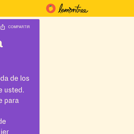
COMPARTIR
a
da de los
e usted.
e para
de
ier