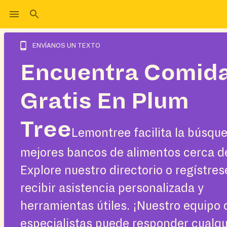
ENVÍANOS UN TEXTO
Encuentra Comid
Gratis En Plum
Tree
Lemontree facilita la búsque
mejores bancos de alimentos cerca d
Explore nuestro directorio o regístres
recibir asistencia personalizada y
herramientas útiles. ¡Nuestro equipo 
especialistas puede responder cualqu