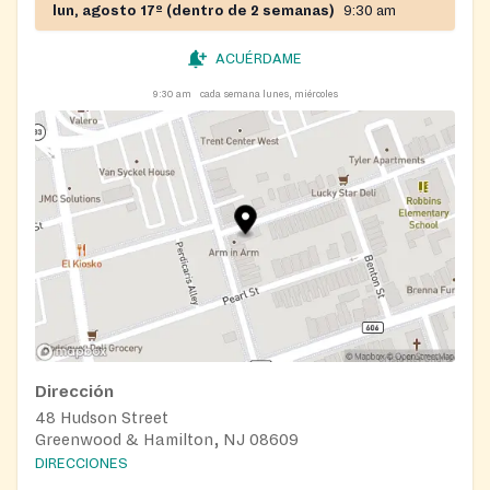
lun, agosto 17º (dentro de 2 semanas)
9:30 am
ACUÉRDAME
9:30 am
cada semana lunes, miércoles
Dirección
48 Hudson Street
Greenwood & Hamilton, NJ 08609
DIRECCIONES