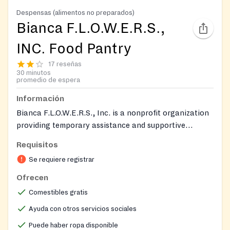
Despensas (alimentos no preparados)
Bianca F.L.O.W.E.R.S.,
INC. Food Pantry
17 reseñas
30 minutos
promedio de espera
Información
Bianca F.L.O.W.E.R.S., Inc. is a nonprofit organization
providing temporary assistance and supportive
resources to people experiencing homelessness and to
Requisitos
individuals and families in crisis, with a goal of helping
Se requiere registrar
them become self-sufficient.
Ofrecen
Comestibles gratis
Ayuda con otros servicios sociales
Puede haber ropa disponible