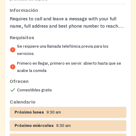
Información
Requires to call and leave a message with your full
name, full address and best phone number to reach.
Arm in Arm serves clients through pick-up at our
Requisitos
multiple pantry locations in Trenton and Princeton,
Se requiere una llamada telefónica previa para los
including our mobile pantries services throughout
servicios.
Trenton. We also offer home delivery services to select
locations and to community members who are home-
Primero en llegar, primero en servir: abierto hasta que se
bound or immuno-compromised. Please contact Alana
acabe la comida
Moonsammy at
alanam@arminarm.org
for an inquiry
Ofrecen
about home food deliveries.
Comestibles gratis
Calendario
Próximo lunes
9:30 am
Próximo miércoles
9:30 am