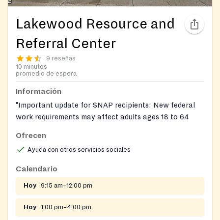
Lakewood Resource and
Referral Center
9 reseñas
10 minutos
promedio de espera
Información
"Important update for SNAP recipients: New federal
work requirements may affect adults ages 18 to 64
who don't have children under 14. If this applies to
Ofrecen
you, you may need to report work, training, or
Ayuda con otros servicios sociales
volunteer hours each month to keep your benefits.
Some people may qualify for an exemption. Timelines
Calendario
vary by state, so don't wait to find out if you're
Hoy
9:15 am–12:00 pm
affected. For more information, visit the USDA SNAP
Work Requirements page, or contact your local SNAP
Hoy
1:00 pm–4:00 pm
office or call 211."