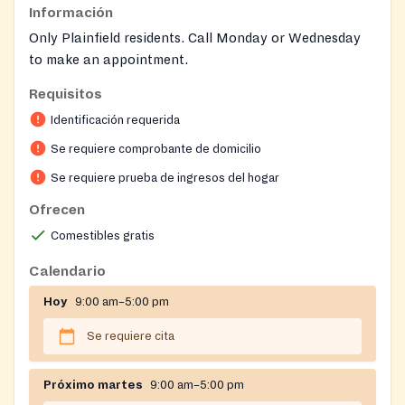
Información
Only Plainfield residents. Call Monday or Wednesday
to make an appointment.
Requisitos
Photo ID – Primary Participant (Green Card or
Passport)
Identificación requerida
Se requiere comprobante de domicilio
Se requiere prueba de ingresos del hogar
Ofrecen
Comestibles gratis
Calendario
Hoy
9:00 am–5:00 pm
Se requiere cita
Próximo martes
9:00 am–5:00 pm