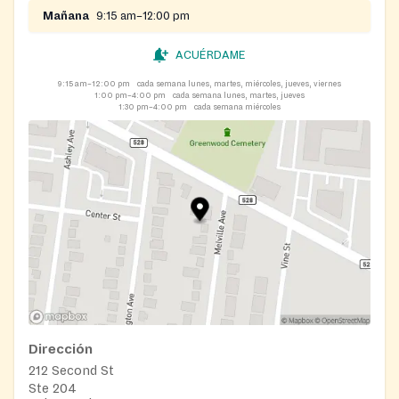
Mañana
9:15 am–12:00 pm
This center provides assistance with SSI, SSD, and
senior services. During open hours, a caseworker is
ACUÉRDAME
available in person to answer quick questions on a
first-come, first-served basis, and no appointment is
9:15 am–12:00 pm
cada semana lunes, martes, miércoles, jueves, viernes
1:00 pm–4:00 pm
cada semana lunes, martes, jueves
necessary for these questions. Phone caseworkers are
1:30 pm–4:00 pm
cada semana miércoles
available by appointment only, with appointments
scheduled and canceled through their automated
system. Complete program information is available
online.
Dirección
212 Second St
Ste 204