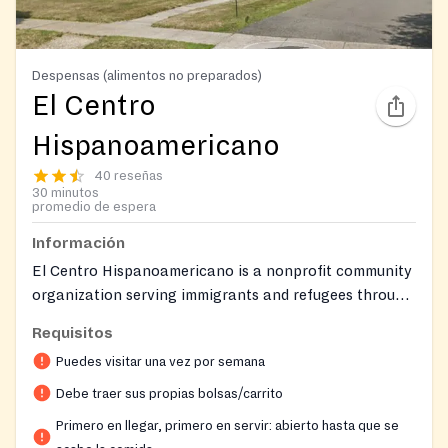
Despensas (alimentos no preparados)
El Centro
Hispanoamericano
40 reseñas
30 minutos
promedio de espera
Información
El Centro Hispanoamericano is a nonprofit community
organization serving immigrants and refugees through
affordable legal services, social services, education,
Requisitos
community advocacy, organizing, and cultural
Puedes visitar una vez por semana
programs.
Debe traer sus propias bolsas/carrito
Primero en llegar, primero en servir: abierto hasta que se