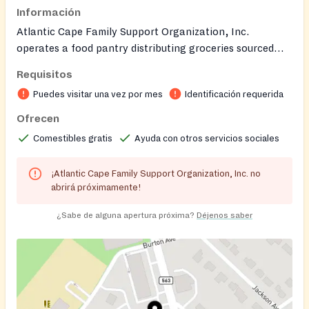
Información
Atlantic Cape Family Support Organization, Inc.
operates a food pantry distributing groceries sourced
from the Community Food Bank of South Jersey to
Requisitos
families in need. The pantry is located in office room 108.
Puedes visitar una vez por mes
Identificación requerida
Please present yourself at the front desk, then proceed
to the back of the office to receive groceries. Ms. Deloris
Ofrecen
is often available to assist clients. Donna McClary can
Comestibles gratis
Ayuda con otros servicios sociales
provide specific food pantry schedule information. This
office also provides assistance with SNAP appointments
¡Atlantic Cape Family Support Organization, Inc. no
and applications, Warm Line, Parent Support, Youth
abrirá próximamente!
Partnership, Caregiver Support Groups, and Community
Outreach. The intake process is confirmed on the official
¿Sabe de alguna apertura próxima?
Déjenos saber
site.